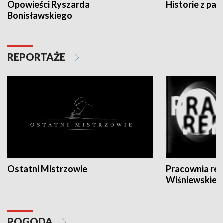
Opowieści Ryszarda
Historie z pas
Bonisławskiego
REPORTAŻE
Ostatni Mistrzowie
Pracownia re
Wiśniewskieg
POGODA