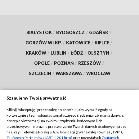
BIAŁYSTOK
/
BYDGOSZCZ
/
GDAŃSK
/
GORZÓW WLKP.
/
KATOWICE
/
KIELCE
/
KRAKÓW
/
LUBLIN
/
ŁÓDŹ
/
OLSZTYN
/
OPOLE
/
POZNAŃ
/
RZESZÓW
/
SZCZECIN
/
WARSZAWA
/
WROCŁAW
Szanujemy Twoją prywatność
Dołącz do nas:
Kliknij "Akceptuję i przechodzę do serwisu", aby wyrazić zgody na
korzystanie z technologii automatycznego śledzenia i zbierania danych,
TVP
dostęp do informacji na Twoim urządzeniu końcowym i ich
Abonament TVP
przechowywanie oraz na przetwarzanie Twoich danych osobowych przez
Regulamin TVP
nas, czyli Telewizję Polską S.A. w likwidacji (zwaną dalej również „TVP”),
Emisja w TVP
Zaufanych Partnerów z IAB* (1201 firm)
oraz pozostałych
Zaufanych
Polityka prywatności