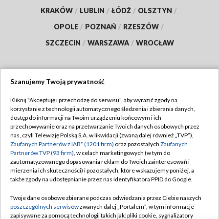
KRAKÓW
/
LUBLIN
/
ŁÓDŹ
/
OLSZTYN
/
OPOLE
/
POZNAŃ
/
RZESZÓW
/
SZCZECIN
/
WARSZAWA
/
WROCŁAW
Szanujemy Twoją prywatność
Dołącz do nas:
Kliknij "Akceptuję i przechodzę do serwisu", aby wyrazić zgody na
korzystanie z technologii automatycznego śledzenia i zbierania danych,
TVP
dostęp do informacji na Twoim urządzeniu końcowym i ich
Abonament TVP
przechowywanie oraz na przetwarzanie Twoich danych osobowych przez
Regulamin TVP
nas, czyli Telewizję Polską S.A. w likwidacji (zwaną dalej również „TVP”),
Emisja w TVP
Zaufanych Partnerów z IAB* (1201 firm)
oraz pozostałych
Zaufanych
Polityka prywatności
Partnerów TVP (93 firm)
, w celach marketingowych (w tym do
Centrum informacji TVP
Moje zgody
zautomatyzowanego dopasowania reklam do Twoich zainteresowań i
mierzenia ich skuteczności) i pozostałych, które wskazujemy poniżej, a
Naziemna Telewizja Cyfrowa
Pomoc
także zgody na udostępnianie przez nas identyfikatora PPID do Google.
Sklep TVP
Biuro reklamy
Twoje dane osobowe zbierane podczas odwiedzania przez Ciebie naszych
Rada Programowa
poszczególnych serwisów
zwanych dalej „Portalem”, w tym informacje
Kontakt
zapisywane za pomocą technologii takich jak: pliki cookie, sygnalizatory