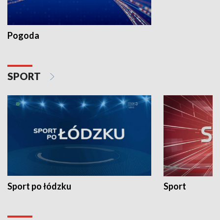
Pogoda
SPORT
Sport po łódzku
Sport