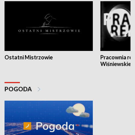
Ostatni Mistrzowie
Pracownia re
Wiśniewskieg
POGODA