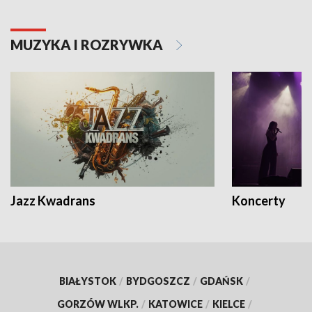
MUZYKA I ROZRYWKA
Jazz Kwadrans
Koncerty
BIAŁYSTOK
/
BYDGOSZCZ
/
GDAŃSK
/
GORZÓW WLKP.
/
KATOWICE
/
KIELCE
/