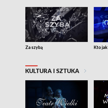
Za szybą
Kto jak 
KULTURA I SZTUKA