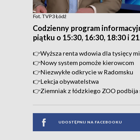
Fot. TVP3 Łódź
Codzienny program informacyj
piątku o 15:30, 16:30, 18:30 i 2
👉Wyższa renta wdowia dla tysięcy m
👉Nowy system pomoże kierowcom
👉Niezwykłe odkrycie w Radomsku
👉Lekcja obywatelstwa
👉Ziemniak z łódzkiego ZOO podbija 
UDOSTĘPNIJ NA FACEBOOKU