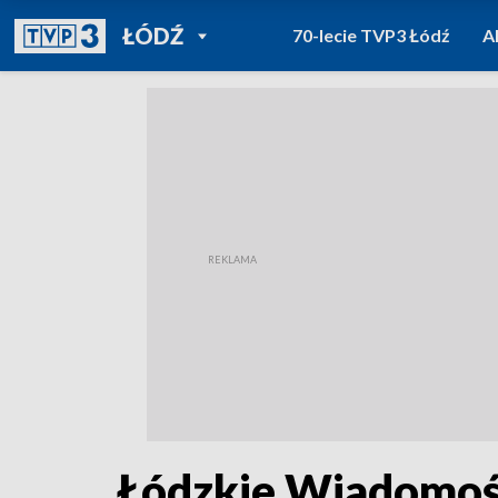
POWRÓT DO
ŁÓDŹ
70-lecie TVP3 Łódź
A
TVP REGIONY
Łódzkie Wiadomośc