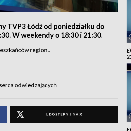
ny TVP3 Łódź od poniedziałku do
1:30. W weekendy o 18:30 i 21:30.
ieszkańców regionu
Ł
2
serca odwiedzających
UDOSTĘPNIJ NA X
Ł