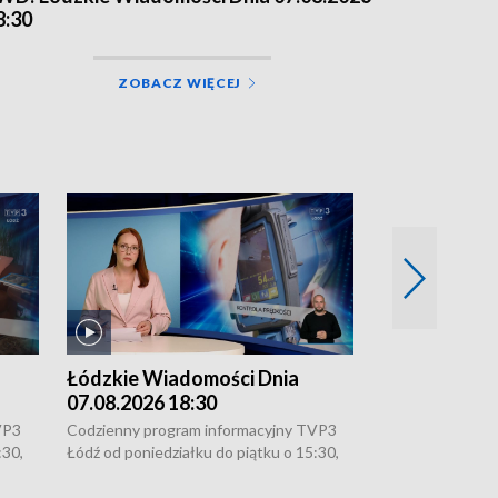
8:30
ZOBACZ WIĘCEJ
Łódzkie Wiadomości Dnia
Łódzkie Wia
07.08.2026 18:30
07.08.2026 1
VP3
Codzienny program informacyjny TVP3
Codzienny progr
:30,
Łódź od poniedziałku do piątku o 15:30,
Łódź od poniedzi
16:30, 18:30 i 21:30. W weekendy o
16:30, 18:30 i 2
18:30 i 21:30.
18:30 i 21:30.