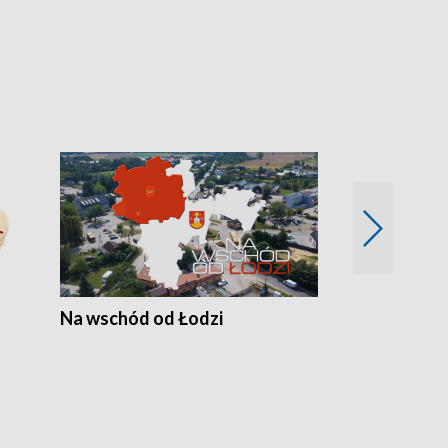
Na wschód od Łodzi
Zimowe szal
Polski