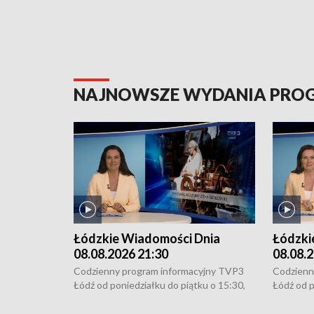
NAJNOWSZE WYDANIA PR
Łódzkie Wiadomości Dnia
Łódzki
08.08.2026 21:30
08.08.2
Codzienny program informacyjny TVP3
Codzienn
Łódź od poniedziałku do piątku o 15:30,
Łódź od p
16:30, 18:30 i 21:30. W weekendy o
16:30, 18
18:30 i 21:30.
18:30 i 2