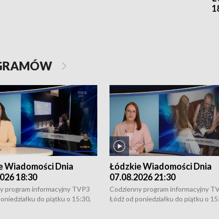
1
OGRAMÓW
e Wiadomości Dnia
Łódzkie Wiadomości Dnia
026 18:30
07.08.2026 21:30
y program informacyjny TVP3
Codzienny program informacyjny T
oniedziałku do piątku o 15:30,
Łódź od poniedziałku do piątku o 15
:30 i 21:30. W weekendy o
16:30, 18:30 i 21:30. W weekendy o
1:30.
18:30 i 21:30.