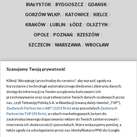
BIAŁYSTOK
/
BYDGOSZCZ
/
GDAŃSK
/
GORZÓW WLKP.
/
KATOWICE
/
KIELCE
/
KRAKÓW
/
LUBLIN
/
ŁÓDŹ
/
OLSZTYN
/
OPOLE
/
POZNAŃ
/
RZESZÓW
/
SZCZECIN
/
WARSZAWA
/
WROCŁAW
Szanujemy Twoją prywatność
Dołącz do nas:
Kliknij "Akceptuję i przechodzę do serwisu", aby wyrazić zgody na
korzystanie z technologii automatycznego śledzenia i zbierania danych,
TVP
dostęp do informacji na Twoim urządzeniu końcowym i ich
Abonament TVP
przechowywanie oraz na przetwarzanie Twoich danych osobowych przez
Regulamin TVP
nas, czyli Telewizję Polską S.A. w likwidacji (zwaną dalej również „TVP”),
Emisja w TVP
Polityka prywatności
Zaufanych Partnerów z IAB* (1201 firm)
oraz pozostałych
Zaufanych
Partnerów TVP (93 firm)
, w celach marketingowych (w tym do
Centrum informacji TVP
Moje zgody
zautomatyzowanego dopasowania reklam do Twoich zainteresowań i
mierzenia ich skuteczności) i pozostałych, które wskazujemy poniżej, a
Naziemna Telewizja Cyfrowa
Pomoc
także zgody na udostępnianie przez nas identyfikatora PPID do Google.
Sklep TVP