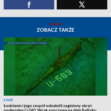
ZOBACZ TAKŻE
ŁÓDŹ
Łodzianin i jego zespół odnaleźli zaginiony okręt
podwodny U-583. Wrak spoczywa na dnie Bałtyku