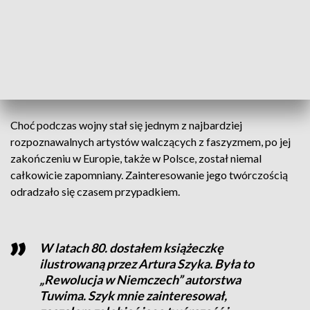
– mówi Joanna Podolska, badaczka historii Łodzi.
ZOBACZ TEŻ ->
JAK WYGLĄDAŁO ŻYCIE PO CHRZCIE
POLSKI? ODPOWIEDZI SZUKALI W
KONSTANTYNOWIE
Choć podczas wojny stał się jednym z najbardziej
rozpoznawalnych artystów walczących z faszyzmem, po jej
zakończeniu w Europie, także w Polsce, został niemal
całkowicie zapomniany. Zainteresowanie jego twórczością
odradzało się czasem przypadkiem.
W latach 80. dostałem książeczkę
ilustrowaną przez Artura Szyka. Była to
„Rewolucja w Niemczech” autorstwa
Tuwima. Szyk mnie zainteresował,