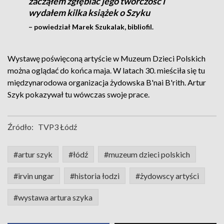
zacząłem zgłębiać jego twórczość i
wydałem kilka książek o Szyku
– powiedział Marek Szukalak, bibliofil.
Wystawę poświęconą artyście w Muzeum Dzieci Polskich
można oglądać do końca maja. W latach 30. mieściła się tu
międzynarodowa organizacja żydowska B'nai B'rith. Artur
Szyk pokazywał tu wówczas swoje prace.
Źródło:
TVP3 Łódź
#artur szyk
#łódź
#muzeum dzieci polskich
#irvin ungar
#historia łodzi
#żydowscy artyści
#wystawa artura szyka