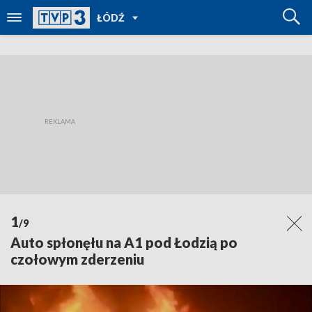
POWRÓT
ŁÓDŹ
DO
TVP
REGIONY
1
/9
Auto spłonęłu na A1 pod Łodzią po
czołowym zderzeniu