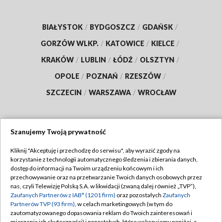
BIAŁYSTOK
/
BYDGOSZCZ
/
GDAŃSK
/
GORZÓW WLKP.
/
KATOWICE
/
KIELCE
/
KRAKÓW
/
LUBLIN
/
ŁÓDŹ
/
OLSZTYN
/
OPOLE
/
POZNAŃ
/
RZESZÓW
/
SZCZECIN
/
WARSZAWA
/
WROCŁAW
Szanujemy Twoją prywatność
Dołącz do nas:
Kliknij "Akceptuję i przechodzę do serwisu", aby wyrazić zgody na
korzystanie z technologii automatycznego śledzenia i zbierania danych,
TVP
dostęp do informacji na Twoim urządzeniu końcowym i ich
Abonament TVP
przechowywanie oraz na przetwarzanie Twoich danych osobowych przez
Regulamin TVP
nas, czyli Telewizję Polską S.A. w likwidacji (zwaną dalej również „TVP”),
Emisja w TVP
Polityka prywatności
Zaufanych Partnerów z IAB* (1201 firm)
oraz pozostałych
Zaufanych
Partnerów TVP (93 firm)
, w celach marketingowych (w tym do
Centrum informacji TVP
Moje zgody
zautomatyzowanego dopasowania reklam do Twoich zainteresowań i
mierzenia ich skuteczności) i pozostałych, które wskazujemy poniżej, a