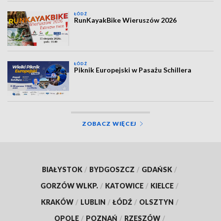
ŁÓDŹ
RunKayakBike Wieruszów 2026
ŁÓDŹ
Piknik Europejski w Pasażu Schillera
ZOBACZ WIĘCEJ
BIAŁYSTOK
/
BYDGOSZCZ
/
GDAŃSK
/
GORZÓW WLKP.
/
KATOWICE
/
KIELCE
/
KRAKÓW
/
LUBLIN
/
ŁÓDŹ
/
OLSZTYN
/
OPOLE
/
POZNAŃ
/
RZESZÓW
/