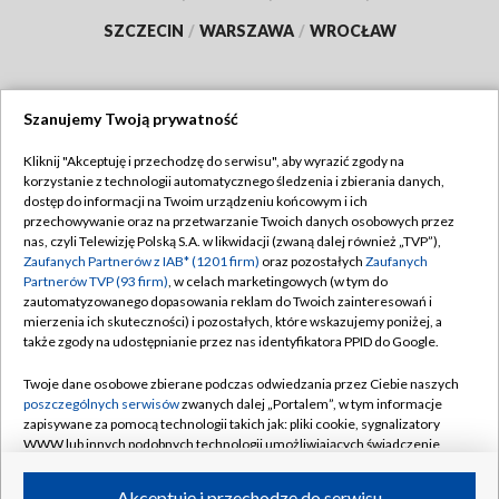
SZCZECIN
/
WARSZAWA
/
WROCŁAW
Szanujemy Twoją prywatność
Dołącz do nas:
Kliknij "Akceptuję i przechodzę do serwisu", aby wyrazić zgody na
korzystanie z technologii automatycznego śledzenia i zbierania danych,
TVP
dostęp do informacji na Twoim urządzeniu końcowym i ich
Abonament TVP
przechowywanie oraz na przetwarzanie Twoich danych osobowych przez
Regulamin TVP
nas, czyli Telewizję Polską S.A. w likwidacji (zwaną dalej również „TVP”),
Emisja w TVP
Polityka prywatności
Zaufanych Partnerów z IAB* (1201 firm)
oraz pozostałych
Zaufanych
Partnerów TVP (93 firm)
, w celach marketingowych (w tym do
Centrum informacji TVP
Moje zgody
zautomatyzowanego dopasowania reklam do Twoich zainteresowań i
mierzenia ich skuteczności) i pozostałych, które wskazujemy poniżej, a
Naziemna Telewizja Cyfrowa
Pomoc
także zgody na udostępnianie przez nas identyfikatora PPID do Google.
Sklep TVP
Biuro reklamy
Twoje dane osobowe zbierane podczas odwiedzania przez Ciebie naszych
Rada Programowa
Kontakt
poszczególnych serwisów
zwanych dalej „Portalem”, w tym informacje
zapisywane za pomocą technologii takich jak: pliki cookie, sygnalizatory
System NOS
WWW lub innych podobnych technologii umożliwiających świadczenie
dopasowanych i bezpiecznych usług, personalizację treści oraz reklam,
Informacje o nadawcy
Kanały
udostępnianie funkcji mediów społecznościowych oraz analizowanie
Akceptuję i przechodzę do serwisu