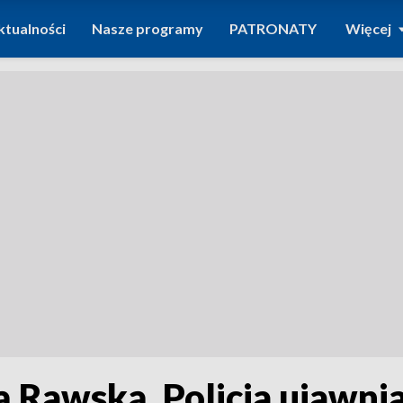
ktualności
Nasze programy
PATRONATY
Więcej
 Rawską. Policja ujawnia