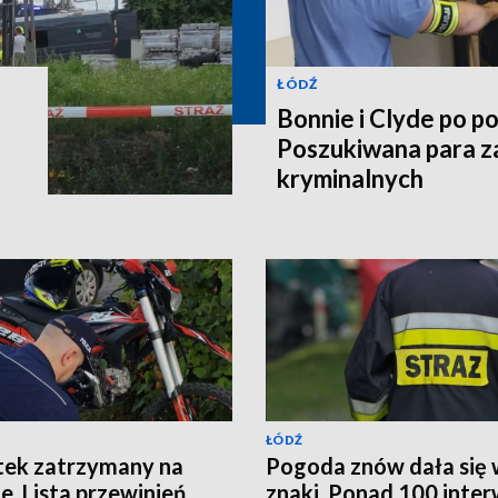
ŁÓDŹ
Bonnie i Clyde po po
Poszukiwana para z
kryminalnych
ŁÓDŹ
tek zatrzymany na
Pogoda znów dała się
ie. Lista przewinień
znaki. Ponad 100 inter