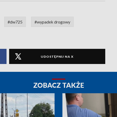
#dw725
#wypadek drogowy
UDOSTĘPNIJ NA X
ZOBACZ TAKŻE