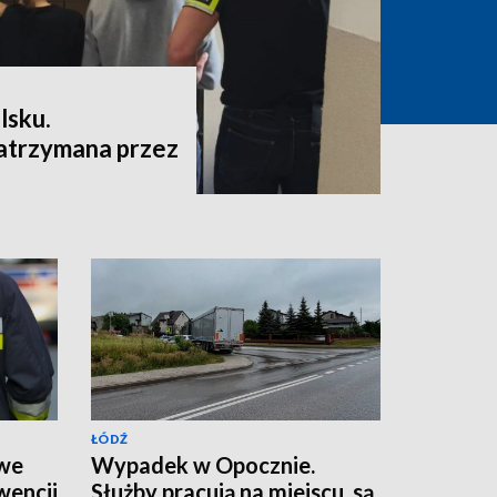
lsku.
atrzymana przez
ŁÓDŹ
 we
Wypadek w Opocznie.
wencji
Służby pracują na miejscu, są