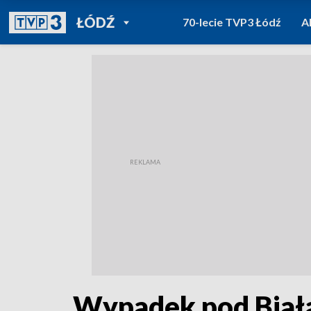
POWRÓT DO
ŁÓDŹ
70-lecie TVP3 Łódź
A
TVP REGIONY
Wypadek pod Białą