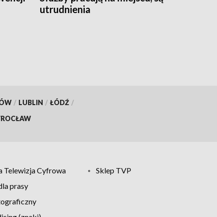
utrudnienia
KÓW
/
LUBLIN
/
ŁÓDŹ
/
ROCŁAW
 Telewizja Cyfrowa
Sklep TVP
la prasy
tograficzny
sing (znaki)