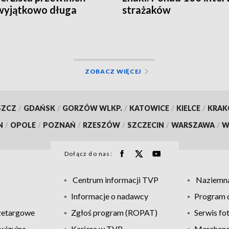
wyjątkowo długa
strażaków
ZOBACZ WIĘCEJ
SZCZ
/
GDAŃSK
/
GORZÓW WLKP.
/
KATOWICE
/
KIELCE
/
KRA
N
/
OPOLE
/
POZNAŃ
/
RZESZÓW
/
SZCZECIN
/
WARSZAWA
/
W
Dołącz do nas:
Centrum informacji TVP
Naziemna
Informacje o nadawcy
Program d
zetargowe
Zgłoś program (ROPAT)
Serwis fo
wizyjna
Kariera w TVP
Merchandi