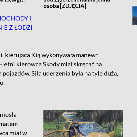
osoba [ZDJĘCIA]
MOCHODY I
IE Z ŁODZI
ji, kierująca Kią wykonywała manewr
letni kierowca Skody miał skręcać na
pojazdów. Siła uderzenia była na tyle duża,
u.
dniosła
omatem
wca miał w