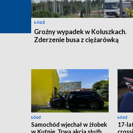
ŁÓDŹ
Groźny wypadek w Koluszkach.
Zderzenie busa z ciężarówką
ŁÓDŹ
ŁÓDŹ
Samochód wjechał w żłobek
17-la
w Kutnie. Trwa akcja służb
cross