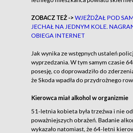
ZOBACZ TEŻ ->
WJEŻDŻAŁ POD SA
JECHAŁ NA JEDNYM KOLE. NAGRAN
OBIEGA INTERNET
Jak wynika ze wstępnych ustaleń polic
wyprzedzania. W tym samym czasie 64-
posesję, co doprowadziło do zderzenia 
że Skoda wpadła do przydrożnego row
Kierowca miał alkohol w organizmie
51-letnia kobieta była trzeźwa i nie o
poważniejszych obrażeń. Badanie alk
wykazało natomiast, że 64-letni kiero