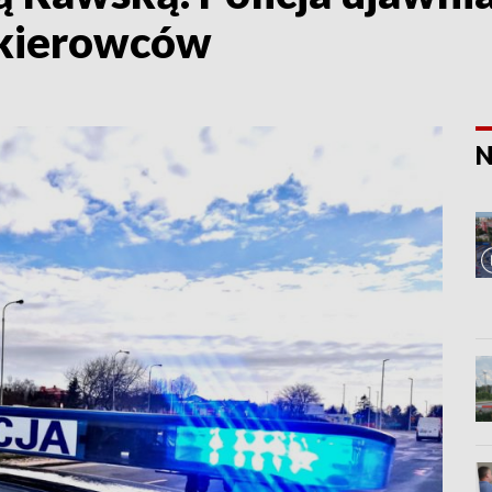
 kierowców
N