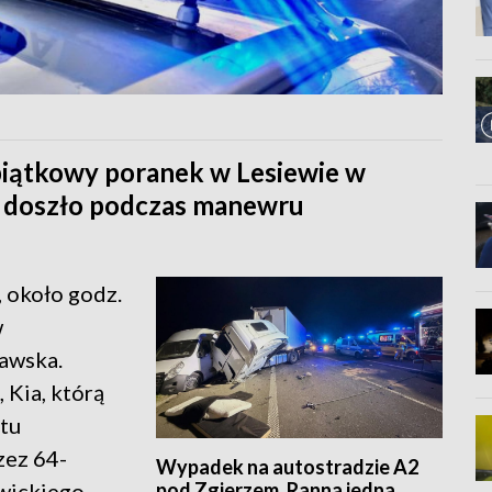
piątkowy poranek w Lesiewie w
 doszło podczas manewru
, około godz.
w
Rawska.
Kia, którą
tu
zez 64-
Wypadek na autostradzie A2
pod Zgierzem. Ranna jedna
wickiego.