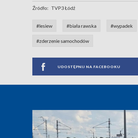
Źródło:
TVP3 Łódź
#lesiew
#biała rawska
#wypadek
#zderzenie samochodów
UDOSTĘPNIJ NA FACEBOOKU