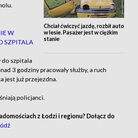
holu.
Chciał ćwiczyć jazdę, rozbił auto
w lesie. Pasażer jest w ciężkim
IE W
stanie
O SZPITALA
do szpitala
onad 3 godziny pracowały służby, a ruch
jest już przejezdna.
niają policjanci.
adomościach z Łodzi i regionu? Dołącz do
ódź