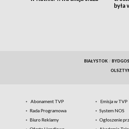
była 
BIAŁYSTOK
/
BYDGO
OLSZTY
Abonament TVP
Emisja w TVP
Rada Programowa
System NOS
Biuro Reklamy
Ogłoszenie pr
Oferta Handlowa
Akademia Tele