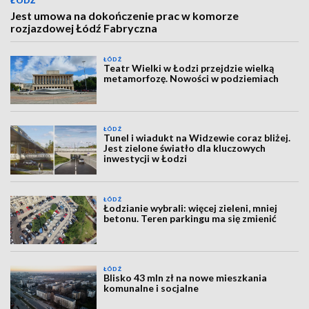
ŁÓDŹ
Jest umowa na dokończenie prac w komorze
rozjazdowej Łódź Fabryczna
ŁÓDŹ
Teatr Wielki w Łodzi przejdzie wielką
metamorfozę. Nowości w podziemiach
ŁÓDŹ
Tunel i wiadukt na Widzewie coraz bliżej.
Jest zielone światło dla kluczowych
inwestycji w Łodzi
ŁÓDŹ
Łodzianie wybrali: więcej zieleni, mniej
betonu. Teren parkingu ma się zmienić
ŁÓDŹ
Blisko 43 mln zł na nowe mieszkania
komunalne i socjalne