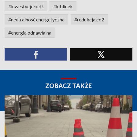
#inwestycje łódź
#lublinek
#neutralność energetyczna
#redukcja co2
#energia odnawialna
ZOBACZ TAKŻE