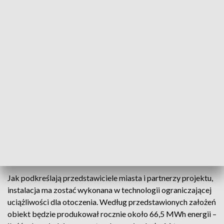
Projekt posiada pozytywne wskaźniki ekonomiczne oraz
możliwość uzyskania znaczącego wsparcia inwestycyjnego i
operacyjnego ze środków UE oraz systemów wsparcia OZE.
Inwestycja powstanie na Lublinku – w tej części Łodzi, która
od dekad pełni ważną funkcję w systemie gospodarki
komunalnej miasta. To właśnie tam działa Grupowa
Oczyszczalnia Ścieków, a w jej sąsiedztwie funkcjonują także
sortownia odpadów, stacja zlewna ścieków oraz
kompostownia.
Bez szkód dla otoczenia
Jak podkreślają przedstawiciele miasta i partnerzy projektu,
instalacja ma zostać wykonana w technologii ograniczającej
uciążliwości dla otoczenia. Według przedstawionych założeń
obiekt będzie produkował rocznie około 66,5 MWh energii –