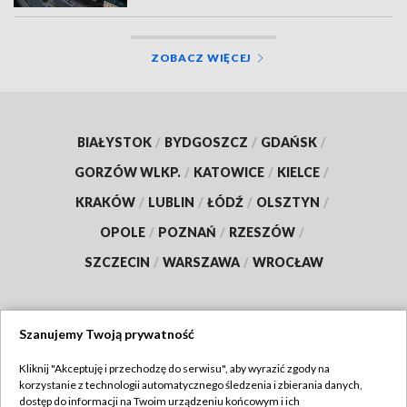
ZOBACZ WIĘCEJ
BIAŁYSTOK
/
BYDGOSZCZ
/
GDAŃSK
/
GORZÓW WLKP.
/
KATOWICE
/
KIELCE
/
KRAKÓW
/
LUBLIN
/
ŁÓDŹ
/
OLSZTYN
/
OPOLE
/
POZNAŃ
/
RZESZÓW
/
SZCZECIN
/
WARSZAWA
/
WROCŁAW
Szanujemy Twoją prywatność
Dołącz do nas:
Kliknij "Akceptuję i przechodzę do serwisu", aby wyrazić zgody na
korzystanie z technologii automatycznego śledzenia i zbierania danych,
TVP
dostęp do informacji na Twoim urządzeniu końcowym i ich