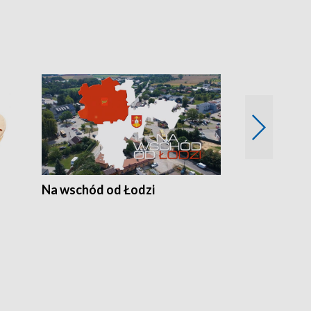
Na wschód od Łodzi
Zimowe szal
Polski