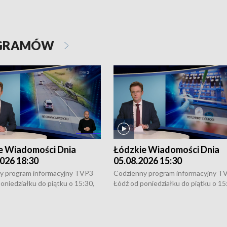
OGRAMÓW
e Wiadomości Dnia
Łódzkie Wiadomości Dnia
026 18:30
05.08.2026 15:30
y program informacyjny TVP3
Codzienny program informacyjny T
oniedziałku do piątku o 15:30,
Łódź od poniedziałku do piątku o 15
:30 i 21:30. W weekendy o
16:30, 18:30 i 21:30. W weekendy o
1:30.
18:30 i 21:30.