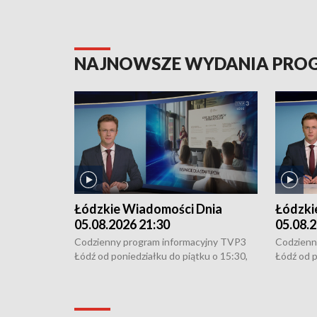
NAJNOWSZE WYDANIA PR
Łódzkie Wiadomości Dnia
Łódzki
05.08.2026 21:30
05.08.2
Codzienny program informacyjny TVP3
Codzienn
Łódź od poniedziałku do piątku o 15:30,
Łódź od p
16:30, 18:30 i 21:30. W weekendy o
16:30, 18
18:30 i 21:30.
18:30 i 2