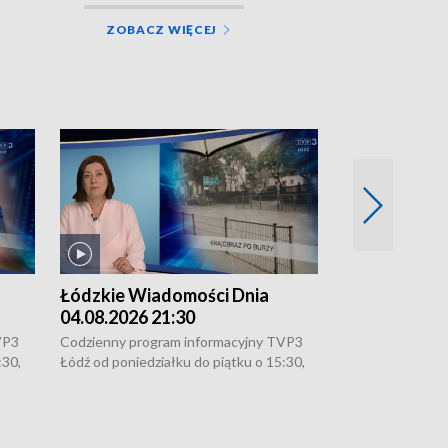
ZOBACZ WIĘCEJ
Łódzkie Wiadomości Dnia
Łódzkie Wia
04.08.2026 21:30
04.08.2026 1
VP3
Codzienny program informacyjny TVP3
Codzienny progr
:30,
Łódź od poniedziałku do piątku o 15:30,
Łódź od poniedzi
16:30, 18:30 i 21:30. W weekendy o
16:30, 18:30 i 2
18:30 i 21:30.
18:30 i 21:30.