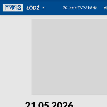
POWRÓT DO
ŁÓDŹ
70-lecie TVP3 Łódź
A
TVP REGIONY
21.05.2026