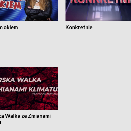
m okiem
Konkretnie
ka Walka ze Zmianami
u