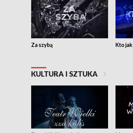
Za szybą
Kto jak 
KULTURA I SZTUKA