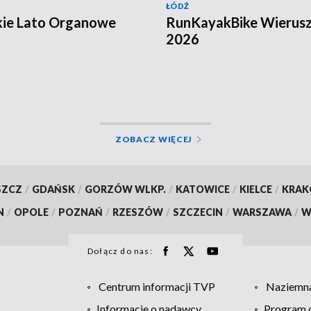
ŁÓDŹ
kie Lato Organowe
RunKayakBike Wierus
2026
ZOBACZ WIĘCEJ
SZCZ
/
GDAŃSK
/
GORZÓW WLKP.
/
KATOWICE
/
KIELCE
/
KRA
N
/
OPOLE
/
POZNAŃ
/
RZESZÓW
/
SZCZECIN
/
WARSZAWA
/
W
Dołącz do nas:
Centrum informacji TVP
Naziemna
Informacje o nadawcy
Program d