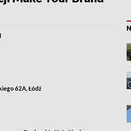
N
d
kiego 62A, Łódź