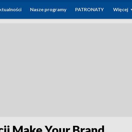
ktualności
Nasze programy
PATRONATY
Więcej
ncji Make Your Brand