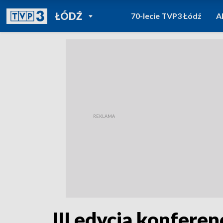
POWRÓT DO
ŁÓDŹ
70-lecie TVP3 Łódź
A
TVP REGIONY
III edycja konfere