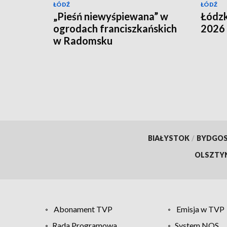
ŁÓDŹ
ŁÓDŹ
„Pieśń niewyśpiewana” w
Łódz
ogrodach franciszkańskich
2026
w Radomsku
BIAŁYSTOK
/
BYDGO
OLSZTY
Abonament TVP
Emisja w TVP
Rada Programowa
System NOS