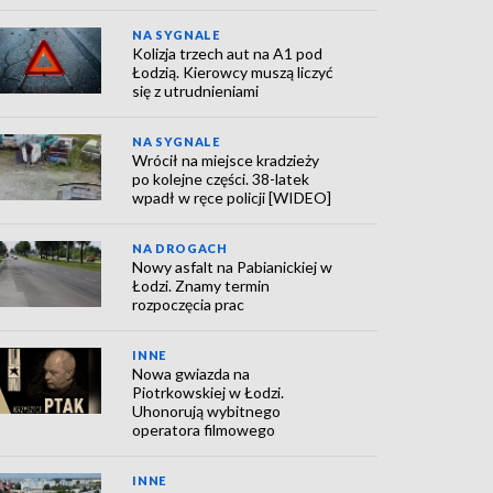
NA SYGNALE
Kolizja trzech aut na A1 pod
Łodzią. Kierowcy muszą liczyć
się z utrudnieniami
NA SYGNALE
Wrócił na miejsce kradzieży
po kolejne części. 38-latek
wpadł w ręce policji [WIDEO]
NA DROGACH
Nowy asfalt na Pabianickiej w
Łodzi. Znamy termin
rozpoczęcia prac
INNE
Nowa gwiazda na
Piotrkowskiej w Łodzi.
Uhonorują wybitnego
operatora filmowego
INNE