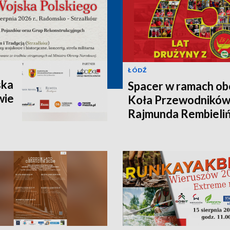
ŁÓDŹ
ska
Spacer w ramach ob
wie
Koła Przewodników
Rajmunda Rembieliń