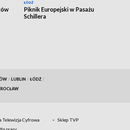
ŁÓDŹ
zów
Piknik Europejski w Pasażu
Schillera
KÓW
/
LUBLIN
/
ŁÓDŹ
/
ROCŁAW
 Telewizja Cyfrowa
Sklep TVP
la prasy