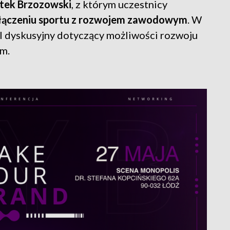
tek Brzozowski
, z którym uczestnicy
z łączeniu sportu z rozwojem zawodowym
. W
l dyskusyjny dotyczący możliwości rozwoju
m.