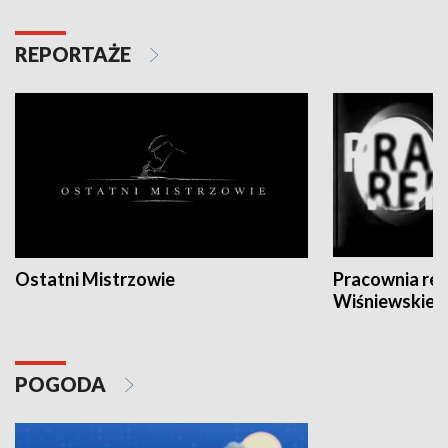
REPORTAŻE
Ostatni Mistrzowie
Pracownia re
Wiśniewskieg
POGODA