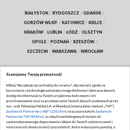
BIAŁYSTOK
/
BYDGOSZCZ
/
GDAŃSK
/
GORZÓW WLKP.
/
KATOWICE
/
KIELCE
/
KRAKÓW
/
LUBLIN
/
ŁÓDŹ
/
OLSZTYN
/
OPOLE
/
POZNAŃ
/
RZESZÓW
/
SZCZECIN
/
WARSZAWA
/
WROCŁAW
Szanujemy Twoją prywatność
Dołącz do nas:
Kliknij "Akceptuję i przechodzę do serwisu", aby wyrazić zgody na
korzystanie z technologii automatycznego śledzenia i zbierania danych,
TVP
dostęp do informacji na Twoim urządzeniu końcowym i ich
Abonament TVP
przechowywanie oraz na przetwarzanie Twoich danych osobowych przez
Regulamin TVP
nas, czyli Telewizję Polską S.A. w likwidacji (zwaną dalej również „TVP”),
Emisja w TVP
Zaufanych Partnerów z IAB* (1201 firm)
oraz pozostałych
Zaufanych
Polityka prywatności
Partnerów TVP (93 firm)
, w celach marketingowych (w tym do
Centrum informacji TVP
Moje zgody
zautomatyzowanego dopasowania reklam do Twoich zainteresowań i
mierzenia ich skuteczności) i pozostałych, które wskazujemy poniżej, a
Naziemna Telewizja Cyfrowa