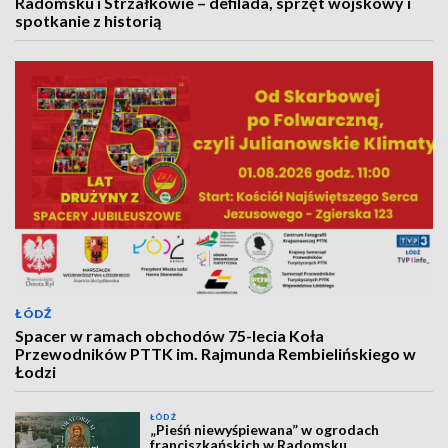
Radomsku i Strzałkowie – defilada, sprzęt wojskowy i
spotkanie z historią
ŁÓDŹ
Spacer w ramach obchodów 75-lecia Koła
Przewodników PTTK im. Rajmunda Rembielińskiego w
Łodzi
ŁÓDŹ
„Pieśń niewyśpiewana” w ogrodach
franciszkańskich w Radomsku