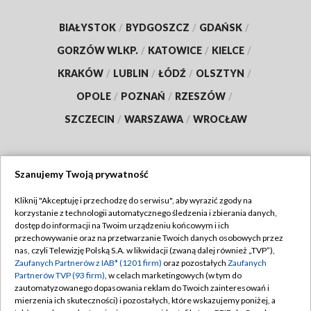
BIAŁYSTOK
/
BYDGOSZCZ
/
GDAŃSK
/
GORZÓW WLKP.
/
KATOWICE
/
KIELCE
/
KRAKÓW
/
LUBLIN
/
ŁÓDŹ
/
OLSZTYN
/
OPOLE
/
POZNAŃ
/
RZESZÓW
/
SZCZECIN
/
WARSZAWA
/
WROCŁAW
Szanujemy Twoją prywatność
Dołącz do nas:
Kliknij "Akceptuję i przechodzę do serwisu", aby wyrazić zgody na
korzystanie z technologii automatycznego śledzenia i zbierania danych,
TVP
dostęp do informacji na Twoim urządzeniu końcowym i ich
Abonament TVP
przechowywanie oraz na przetwarzanie Twoich danych osobowych przez
Regulamin TVP
nas, czyli Telewizję Polską S.A. w likwidacji (zwaną dalej również „TVP”),
Emisja w TVP
Polityka prywatności
Zaufanych Partnerów z IAB* (1201 firm)
oraz pozostałych
Zaufanych
Partnerów TVP (93 firm)
, w celach marketingowych (w tym do
Centrum informacji TVP
Moje zgody
zautomatyzowanego dopasowania reklam do Twoich zainteresowań i
mierzenia ich skuteczności) i pozostałych, które wskazujemy poniżej, a
Naziemna Telewizja Cyfrowa
Pomoc