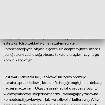
translatorskich. Warsztaty poświęcone tłumaczeniu
japońskiego słownictwa kulinarnego ukazują problem
nieprzekładalności, rozumianej nie jako absolutna bariera,
lecz jako przestrzeń napięcia między systemami
kulturowymi. Terminy takie jak „mochi” funkcjonują jako
nośniki znaczeń wykraczających poza poziom denotacyjny –
obejmują konotacje związane z tradycją, rytuałem czy
estetyką. Ich przekład wymaga zatem strategii
kompensacyjnych, objaśniających lub adaptacyjnych, które z
jednej strony zachowują obcość tekstu, z drugiej – czynią go
komunikatywnym.
Festiwal Translatorski „Za Słowo” nie tylko promuje
literaturę przekładową, lecz także inicjuje pogłębioną debatę
nad jej znaczeniem. Ukazuje przekład jako proces złożony,
wielowymiarowy i niejednoznaczny – wymagający zarówno
kompetencji językowych, jak i wrażliwości kulturowej. W tym
sensie wydarzenie to pełni funkcję nie tylko edukacyjną, ale