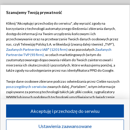
Szanujemy Twoją prywatność
Dołącz do nas:
Kliknij "Akceptuję i przechodzę do serwisu", aby wyrazić zgody na
korzystanie z technologii automatycznego śledzenia i zbierania danych,
TVP
dostęp do informacji na Twoim urządzeniu końcowym i ich
Abonament TVP
przechowywanie oraz na przetwarzanie Twoich danych osobowych przez
Regulamin TVP
nas, czyli Telewizję Polską S.A. w likwidacji (zwaną dalej również „TVP”),
Emisja w TVP
Zaufanych Partnerów z IAB* (1201 firm)
oraz pozostałych
Zaufanych
Polityka prywatności
Partnerów TVP (93 firm)
, w celach marketingowych (w tym do
Centrum informacji TVP
Moje zgody
zautomatyzowanego dopasowania reklam do Twoich zainteresowań i
mierzenia ich skuteczności) i pozostałych, które wskazujemy poniżej, a
Naziemna Telewizja Cyfrowa
Pomoc
także zgody na udostępnianie przez nas identyfikatora PPID do Google.
Sklep TVP
Biuro reklamy
Twoje dane osobowe zbierane podczas odwiedzania przez Ciebie naszych
Rada Programowa
poszczególnych serwisów
zwanych dalej „Portalem”, w tym informacje
Kontakt
zapisywane za pomocą technologii takich jak: pliki cookie, sygnalizatory
System NOS
WWW lub innych podobnych technologii umożliwiających świadczenie
dopasowanych i bezpiecznych usług, personalizację treści oraz reklam,
Informacje o nadawcy
Kanały
udostępnianie funkcji mediów społecznościowych oraz analizowanie
Akceptuję i przechodzę do serwisu
ruchu w Internecie.
Program dla prasy
©2026 Telewizja Polska S.A. w likwidacji
Biuro Reklamy
Twoje dane osobowe zbierane podczas odwiedzania przez Ciebie
Ustawienia zaawansowane
poszczególnych serwisów
na Portalu, takie jak adresy IP, identyfikatory