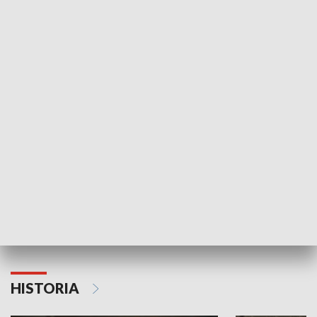
Idź się zbadaj
Nie poddaję si
GOSPODARKA
Strefa biznesu
HISTORIA