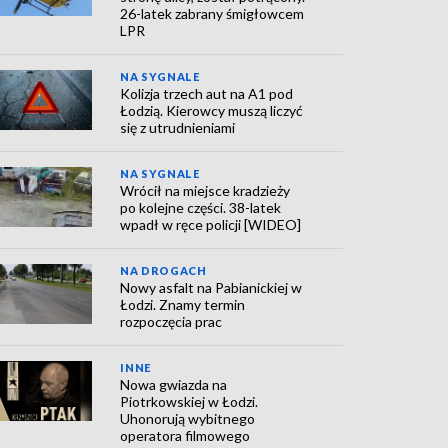
26-latek zabrany śmigłowcem
LPR
NA SYGNALE
Kolizja trzech aut na A1 pod
Łodzią. Kierowcy muszą liczyć
się z utrudnieniami
NA SYGNALE
Wrócił na miejsce kradzieży
po kolejne części. 38-latek
wpadł w ręce policji [WIDEO]
NA DROGACH
Nowy asfalt na Pabianickiej w
Łodzi. Znamy termin
rozpoczęcia prac
INNE
Nowa gwiazda na
Piotrkowskiej w Łodzi.
Uhonorują wybitnego
operatora filmowego