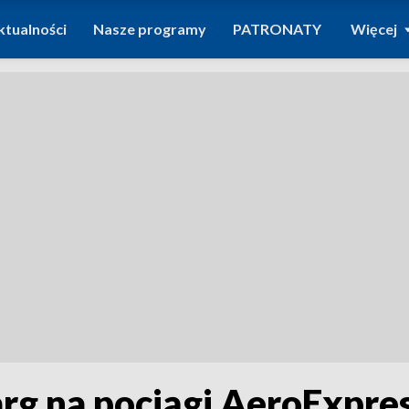
ktualności
Nasze programy
PATRONATY
Więcej
rg na pociągi AeroExpre