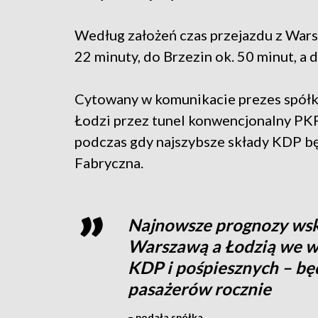
Według założeń czas przejazdu z Wars
22 minuty, do Brzezin ok. 50 minut, a d
Cytowany w komunikacie prezes spółki
Łodzi przez tunel konwencjonalny PKP
podczas gdy najszybsze składy KDP bę
Fabryczna.
Najnowsze prognozy wsk
Warszawą a Łodzią we ws
KDP i pośpiesznych – b
pasażerów rocznie
– podała spółka.