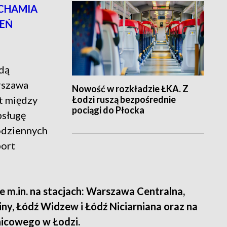
UCHAMIA
ZEŃ
dą
rszawa
Nowość w rozkładzie ŁKA. Z
Łodzi ruszą bezpośrednie
t między
pociągi do Płocka
bsługę
codziennych
port
 m.in. na stacjach: Warszawa Centralna,
ny, Łódź Widzew i Łódź Niciarniana oraz na
nicowego w Łodzi.