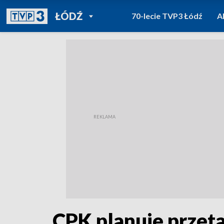
POWRÓT DO
ŁÓDŹ
70-lecie TVP3 Łódź
A
TVP REGIONY
CPK planuje przeta