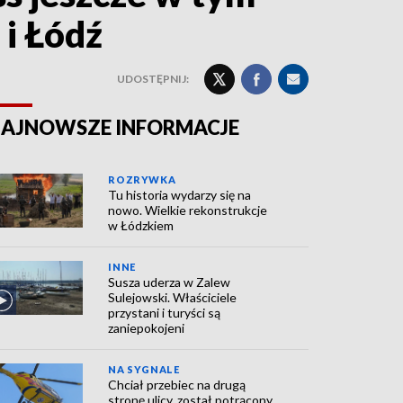
 i Łódź
UDOSTĘPNIJ:
AJNOWSZE INFORMACJE
ROZRYWKA
Tu historia wydarzy się na
nowo. Wielkie rekonstrukcje
w Łódzkiem
INNE
Susza uderza w Zalew
Sulejowski. Właściciele
przystani i turyści są
zaniepokojeni
NA SYGNALE
Chciał przebiec na drugą
stronę ulicy, został potrącony.