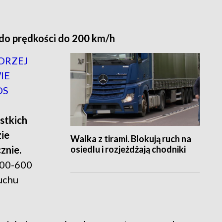
do prędkości do 200 km/h
ORZEJ
IE
OS
stkich
ie
Walka z tirami. Blokują ruch na
osiedlu i rozjeżdżają chodniki
znie.
400-600
ruchu