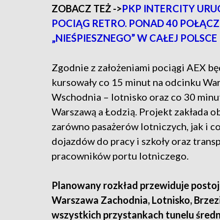
ZOBACZ TEŻ ->
PKP INTERCITY UR
POCIĄG RETRO. PONAD 40 POŁĄC
„NIEŚPIESZNEGO” W CAŁEJ POLSCE
Zgodnie z założeniami pociągi AEX bę
kursowały co 15 minut na odcinku Wa
Wschodnia – lotnisko oraz co 30 minu
Warszawą a Łodzią. Projekt zakłada o
zarówno pasażerów lotniczych, jak i 
dojazdów do pracy i szkoły oraz trans
pracowników portu lotniczego.
Planowany rozkład przewiduje postoje
Warszawa Zachodnia, Lotnisko, Brzezi
wszystkich przystankach tunelu śred