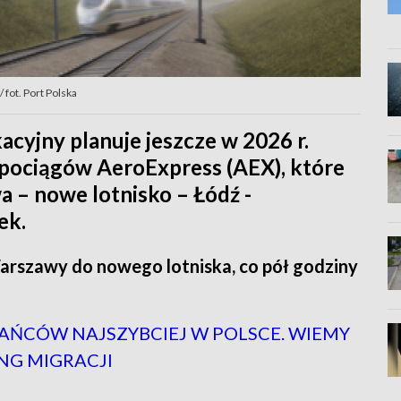
 fot. Port Polska
cyjny planuje jeszcze w 2026 r.
 pociągów AeroExpress (AEX), które
 – nowe lotnisko – Łódź -
ek.
arszawy do nowego lotniska, co pół godziny
KAŃCÓW NAJSZYBCIEJ W POLSCE. WIEMY
NG MIGRACJI