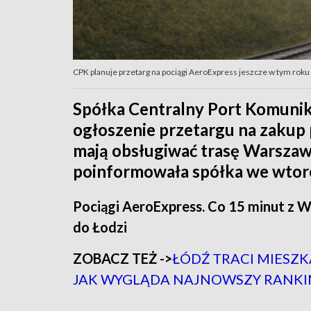
CPK planuje przetarg na pociągi AeroExpress jeszcze w tym roku /
Spółka Centralny Port Komunika
ogłoszenie przetargu na zakup
mają obsługiwać trasę Warszawa
poinformowała spółka we wtor
Pociągi AeroExpress. Co 15 minut z W
do Łodzi
ZOBACZ TEŻ ->
ŁÓDŹ TRACI MIESZ
JAK WYGLĄDA NAJNOWSZY RANKI