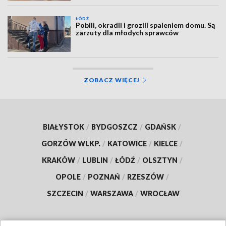
ŁÓDŹ
Pobili, okradli i grozili spaleniem domu. Są
zarzuty dla młodych sprawców
ZOBACZ WIĘCEJ
BIAŁYSTOK
/
BYDGOSZCZ
/
GDAŃSK
/
GORZÓW WLKP.
/
KATOWICE
/
KIELCE
/
KRAKÓW
/
LUBLIN
/
ŁÓDŹ
/
OLSZTYN
/
OPOLE
/
POZNAŃ
/
RZESZÓW
/
SZCZECIN
/
WARSZAWA
/
WROCŁAW