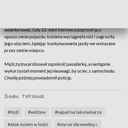
Groźny incydent miał miejsce wieczorem 26 stycznia. 32-
latka zamówiła przejazd za pośrednictwem aplikacji. W
trakcie kursu zaczęła zachowywać się agresywnie i
awanturować. Gdy 22-letni kierowca poprosił ją o
opuszczenie pojazdu, kobieta wyciągnęła nóż i zagroziła
jego użyciem, żądając kontynuowania jazdy we wskazane
przez siebie miejsce.
Mężczyzna próbował uspokoić pasażerkę, a następnie
wykorzystał moment jej nieuwagi, by uciec z samochodu.
Chwilę później powiadomił policję.
Źródło:
TVP3 Łódź
#łódź
#widzew
#napad na taksówkarza
#atak nożem w łodzi
#wyrok dla eweliny r.