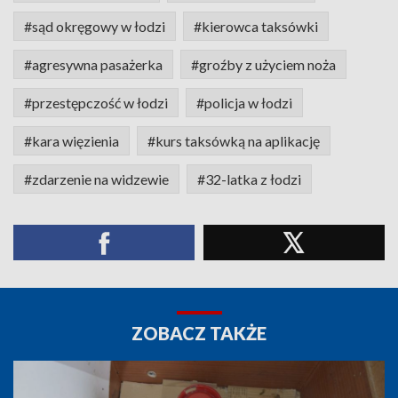
#sąd okręgowy w łodzi
#kierowca taksówki
#agresywna pasażerka
#groźby z użyciem noża
#przestępczość w łodzi
#policja w łodzi
#kara więzienia
#kurs taksówką na aplikację
#zdarzenie na widzewie
#32-latka z łodzi
ZOBACZ TAKŻE