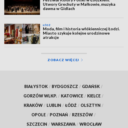
Utwory Grechuty w Małkowie, muzyka
dawna w Gidlach
ŁÓDŹ
Moda, film i historia włókienniczej Łodzi.
Miasto szykuje kolejne urodzinowe
atrakcje
ZOBACZ WIĘCEJ
BIAŁYSTOK
/
BYDGOSZCZ
/
GDAŃSK
/
GORZÓW WLKP.
/
KATOWICE
/
KIELCE
/
KRAKÓW
/
LUBLIN
/
ŁÓDŹ
/
OLSZTYN
/
OPOLE
/
POZNAŃ
/
RZESZÓW
/
SZCZECIN
/
WARSZAWA
/
WROCŁAW