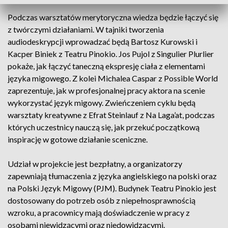
Podczas warsztatów merytoryczna wiedza będzie łączyć się
z twórczymi działaniami. W tajniki tworzenia
audiodeskrypcji wprowadzać będą Bartosz Kurowski i
Kacper Biniek z Teatru Pinokio. Jos Pujol z Singulier Plurlier
pokaże, jak łączyć taneczną ekspresję ciała z elementami
języka migowego. Z kolei Michalea Caspar z Possible World
zaprezentuje, jak w profesjonalnej pracy aktora na scenie
wykorzystać język migowy. Zwieńczeniem cyklu będą
warsztaty kreatywne z Efrat Steinlauf z Na Laga’at, podczas
których uczestnicy nauczą się, jak przekuć początkową
inspirację w gotowe działanie sceniczne.
Udział w projekcie jest bezpłatny, a organizatorzy
zapewniają tłumaczenia z języka angielskiego na polski oraz
na Polski Język Migowy (PJM). Budynek Teatru Pinokio jest
dostosowany do potrzeb osób z niepełnosprawnością
wzroku, a pracownicy mają doświadczenie w pracy z
osobami niewidzącymi oraz niedowidzącymi.