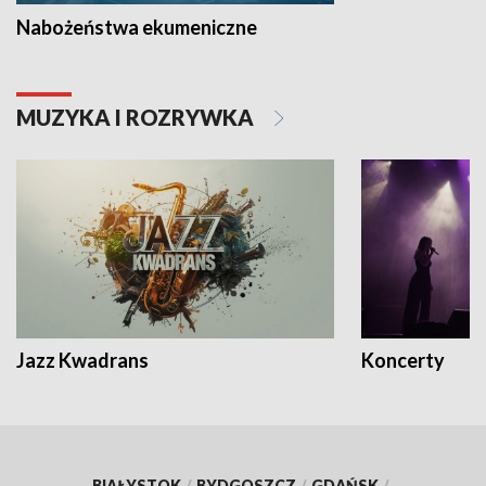
Nabożeństwa ekumeniczne
MUZYKA I ROZRYWKA
Jazz Kwadrans
Koncerty
BIAŁYSTOK
/
BYDGOSZCZ
/
GDAŃSK
/