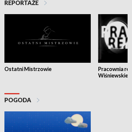
REPORTAŻE
Ostatni Mistrzowie
Pracownia re
Wiśniewskieg
POGODA