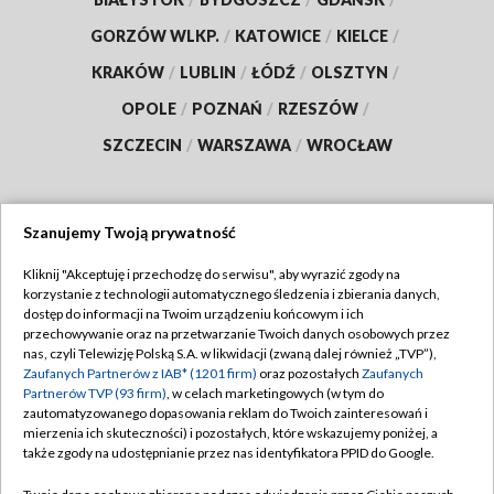
GORZÓW WLKP.
/
KATOWICE
/
KIELCE
/
KRAKÓW
/
LUBLIN
/
ŁÓDŹ
/
OLSZTYN
/
OPOLE
/
POZNAŃ
/
RZESZÓW
/
SZCZECIN
/
WARSZAWA
/
WROCŁAW
Szanujemy Twoją prywatność
Dołącz do nas:
Kliknij "Akceptuję i przechodzę do serwisu", aby wyrazić zgody na
korzystanie z technologii automatycznego śledzenia i zbierania danych,
TVP
dostęp do informacji na Twoim urządzeniu końcowym i ich
Abonament TVP
przechowywanie oraz na przetwarzanie Twoich danych osobowych przez
Regulamin TVP
nas, czyli Telewizję Polską S.A. w likwidacji (zwaną dalej również „TVP”),
Emisja w TVP
Zaufanych Partnerów z IAB* (1201 firm)
oraz pozostałych
Zaufanych
Polityka prywatności
Partnerów TVP (93 firm)
, w celach marketingowych (w tym do
Centrum informacji TVP
Moje zgody
zautomatyzowanego dopasowania reklam do Twoich zainteresowań i
mierzenia ich skuteczności) i pozostałych, które wskazujemy poniżej, a
Naziemna Telewizja Cyfrowa
Pomoc
także zgody na udostępnianie przez nas identyfikatora PPID do Google.
Sklep TVP
Biuro reklamy