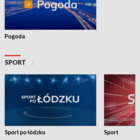
Pogoda
SPORT
Sport po łódzku
Sport