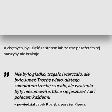
Nie tylko patrzy i obserwuje, ale analizuje,
co ma zrobić, co może się wydarzyć i jaka
może pojawić się niespodzianka. Pilot cały
czas to analizuje, dlatego mam pełną
kontrolę nad tym wszystkim
– powiedział Sylwester Szewczyk, pilot.
A chętnych, by usiąść za sterem lub zostać pasażerem tej
maszyny, nie brakuje.
Nie było gładko, trzęsło i warczało, ale
było super. Trochę wiało, dlatego
samolotem trochę rzucało, ale wrażenia
były niesamowite. Chce się jeszcze? Tak i
polecam każdemu
– powiedział Jacek Kocięba, pasażer Pipera.