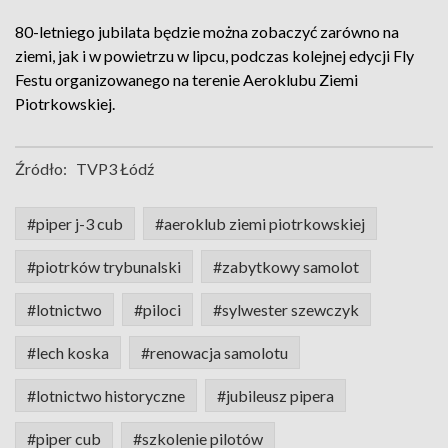
80-letniego jubilata będzie można zobaczyć zarówno na
ziemi, jak i w powietrzu w lipcu, podczas kolejnej edycji Fly
Festu organizowanego na terenie Aeroklubu Ziemi
Piotrkowskiej.
Źródło:
TVP3 Łódź
#piper j-3 cub
#aeroklub ziemi piotrkowskiej
#piotrków trybunalski
#zabytkowy samolot
#lotnictwo
#piloci
#sylwester szewczyk
#lech koska
#renowacja samolotu
#lotnictwo historyczne
#jubileusz pipera
#piper cub
#szkolenie pilotów