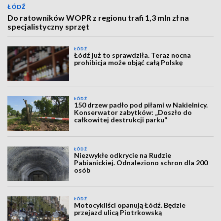
ŁÓDŹ
Do ratowników WOPR z regionu trafi 1,3 mln zł na
specjalistyczny sprzęt
ŁÓDŹ
Łódź już to sprawdziła. Teraz nocna
prohibicja może objąć całą Polskę
ŁÓDŹ
150 drzew padło pod piłami w Nakielnicy.
Konserwator zabytków: „Doszło do
całkowitej destrukcji parku”
ŁÓDŹ
Niezwykłe odkrycie na Rudzie
Pabianickiej. Odnaleziono schron dla 200
osób
ŁÓDŹ
Motocykliści opanują Łódź. Będzie
przejazd ulicą Piotrkowską