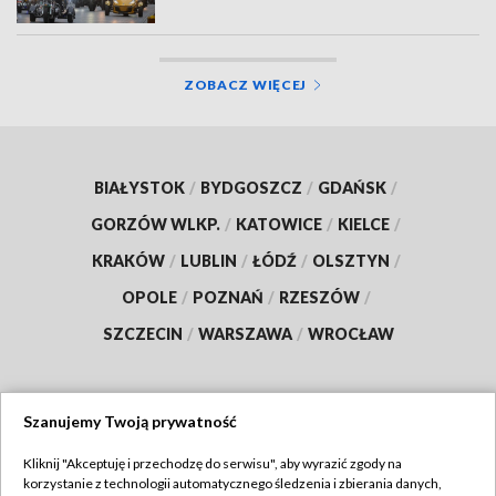
ZOBACZ WIĘCEJ
BIAŁYSTOK
/
BYDGOSZCZ
/
GDAŃSK
/
GORZÓW WLKP.
/
KATOWICE
/
KIELCE
/
KRAKÓW
/
LUBLIN
/
ŁÓDŹ
/
OLSZTYN
/
OPOLE
/
POZNAŃ
/
RZESZÓW
/
SZCZECIN
/
WARSZAWA
/
WROCŁAW
Szanujemy Twoją prywatność
Dołącz do nas:
Kliknij "Akceptuję i przechodzę do serwisu", aby wyrazić zgody na
korzystanie z technologii automatycznego śledzenia i zbierania danych,
TVP