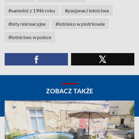
#samolot z 1946 roku
#pasjonaci lotnictwa
#loty rekreacyjne
#lotnisko w piotrkowie
#lotnictwo w polsce
ZOBACZ TAKŻE