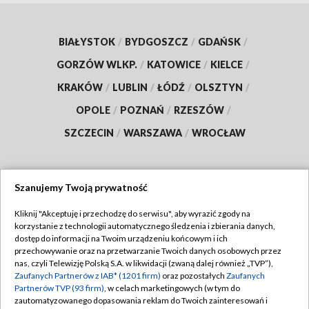
BIAŁYSTOK
/
BYDGOSZCZ
/
GDAŃSK
/
GORZÓW WLKP.
/
KATOWICE
/
KIELCE
/
KRAKÓW
/
LUBLIN
/
ŁÓDŹ
/
OLSZTYN
/
OPOLE
/
POZNAŃ
/
RZESZÓW
/
SZCZECIN
/
WARSZAWA
/
WROCŁAW
Szanujemy Twoją prywatność
Dołącz do nas:
Kliknij "Akceptuję i przechodzę do serwisu", aby wyrazić zgody na
korzystanie z technologii automatycznego śledzenia i zbierania danych,
TVP
dostęp do informacji na Twoim urządzeniu końcowym i ich
Abonament TVP
przechowywanie oraz na przetwarzanie Twoich danych osobowych przez
Regulamin TVP
nas, czyli Telewizję Polską S.A. w likwidacji (zwaną dalej również „TVP”),
Emisja w TVP
Zaufanych Partnerów z IAB* (1201 firm)
oraz pozostałych
Zaufanych
Polityka prywatności
Partnerów TVP (93 firm)
, w celach marketingowych (w tym do
Centrum informacji TVP
Moje zgody
zautomatyzowanego dopasowania reklam do Twoich zainteresowań i