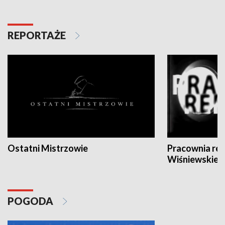
REPORTAŻE
Ostatni Mistrzowie
Pracownia re
Wiśniewskieg
POGODA