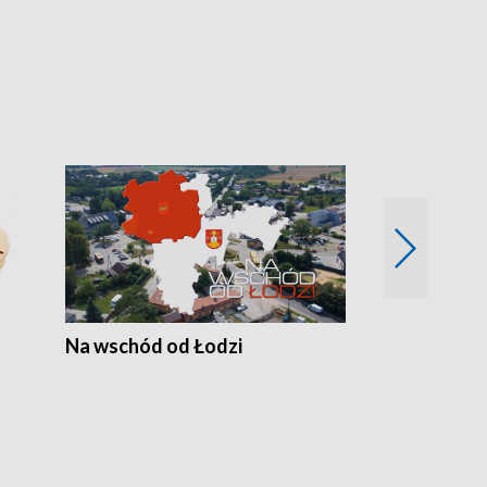
Na wschód od Łodzi
Zimowe szal
Polski