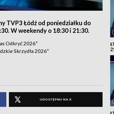
ny TVP3 Łódź od poniedziałku do
1:30. W weekendy o 18:30 i 21:30.
zas Odkryć 2026”
Ł
2
ódzkie Skrzydła 2026”
UDOSTĘPNIJ NA X
Ł