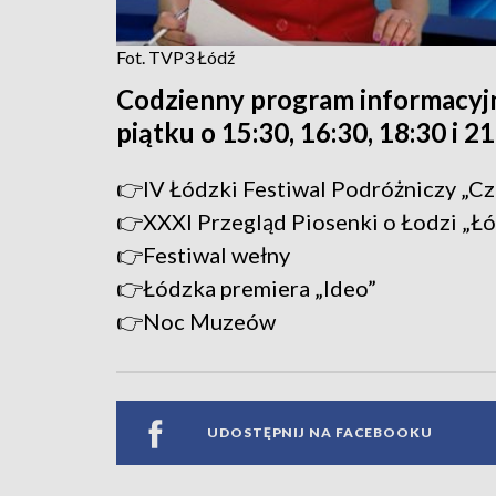
Fot. TVP3 Łódź
Codzienny program informacyj
piątku o 15:30, 16:30, 18:30 i 2
👉IV Łódzki Festiwal Podróżniczy „C
👉XXXI Przegląd Piosenki o Łodzi „Ł
👉Festiwal wełny
👉Łódzka premiera „Ideo”
👉Noc Muzeów
UDOSTĘPNIJ NA FACEBOOKU