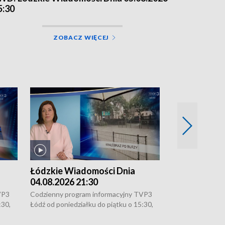
5:30
ZOBACZ WIĘCEJ
Łódzkie Wiadomości Dnia
Łódzkie Wia
04.08.2026 21:30
04.08.2026 1
VP3
Codzienny program informacyjny TVP3
Codzienny progr
:30,
Łódź od poniedziałku do piątku o 15:30,
Łódź od poniedzi
16:30, 18:30 i 21:30. W weekendy o
16:30, 18:30 i 2
18:30 i 21:30.
18:30 i 21:30.