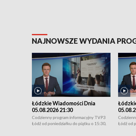
NAJNOWSZE WYDANIA PR
Łódzkie Wiadomości Dnia
Łódzki
05.08.2026 21:30
05.08.2
Codzienny program informacyjny TVP3
Codzienn
Łódź od poniedziałku do piątku o 15:30,
Łódź od p
16:30, 18:30 i 21:30. W weekendy o
16:30, 18
18:30 i 21:30.
18:30 i 2