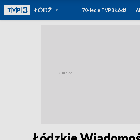
POWRÓT DO
ŁÓDŹ
70-lecie TVP3 Łódź
A
TVP REGIONY
Łódzkie Wiadomośc