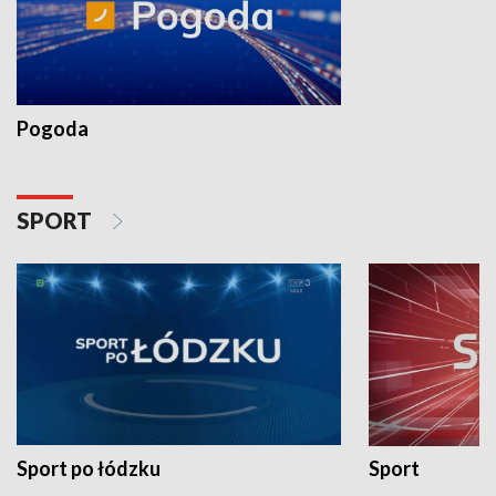
Pogoda
SPORT
Sport po łódzku
Sport