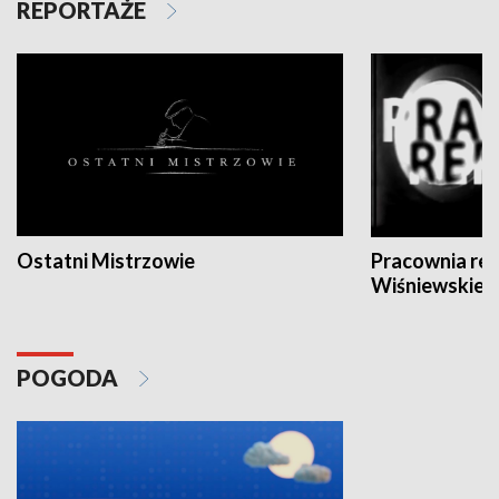
REPORTAŻE
Ostatni Mistrzowie
Pracownia re
Wiśniewskieg
POGODA