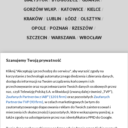
GORZÓW WLKP.
/
KATOWICE
/
KIELCE
/
KRAKÓW
/
LUBLIN
/
ŁÓDŹ
/
OLSZTYN
/
OPOLE
/
POZNAŃ
/
RZESZÓW
/
SZCZECIN
/
WARSZAWA
/
WROCŁAW
Szanujemy Twoją prywatność
Dołącz do nas:
Kliknij "Akceptuję i przechodzę do serwisu", aby wyrazić zgody na
korzystanie z technologii automatycznego śledzenia i zbierania danych,
TVP
dostęp do informacji na Twoim urządzeniu końcowym i ich
Abonament TVP
przechowywanie oraz na przetwarzanie Twoich danych osobowych przez
Regulamin TVP
nas, czyli Telewizję Polską S.A. w likwidacji (zwaną dalej również „TVP”),
Emisja w TVP
Zaufanych Partnerów z IAB* (1201 firm)
oraz pozostałych
Zaufanych
Polityka prywatności
Partnerów TVP (93 firm)
, w celach marketingowych (w tym do
Centrum informacji TVP
Moje zgody
zautomatyzowanego dopasowania reklam do Twoich zainteresowań i
mierzenia ich skuteczności) i pozostałych, które wskazujemy poniżej, a
Naziemna Telewizja Cyfrowa
Pomoc
także zgody na udostępnianie przez nas identyfikatora PPID do Google.
Sklep TVP
Biuro reklamy