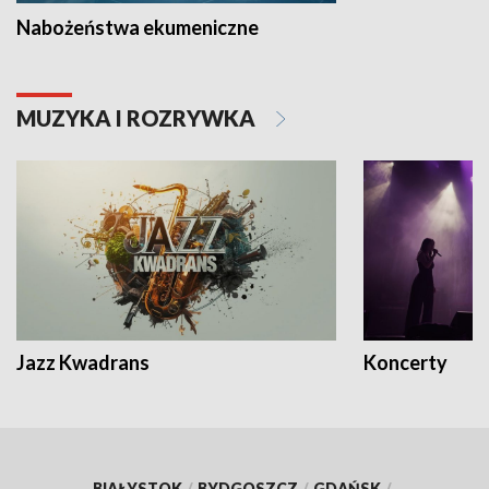
Nabożeństwa ekumeniczne
MUZYKA I ROZRYWKA
Jazz Kwadrans
Koncerty
BIAŁYSTOK
/
BYDGOSZCZ
/
GDAŃSK
/