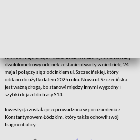
W ramach remontu Szczecińskiej przebudowano podziemną
infrastrukturę, stworzyli ronda, ułożyli chodniki, drogi
rowerowe i jezdnię. Nie zabrakło nowych przystanków MPK
Łódź oraz nowoczesnego oświetlenia. Pracownicy zajęli się
również pielęgnacją zieleni oraz sadzeniem ponad 600
kolejnych drzew oraz 20 tysięcy krzewów.
Jak informuje Urząd Miasta Łodzi, świeżo wyremontowany
dwukilometrowy odcinek zostanie otwarty w niedzielę, 24
maja i połączy się z odcinkiem ul. Szczecińskiej, który
oddano do użytku latem 2025 roku. Nowa ul. Szczecińska
jest ważną drogą, bo stanowi między innymi wygodny i
szybki dojazd do trasy S14.
Inwestycja została przeprowadzona w porozumieniu z
Konstantynowem Łódzkim, który także odnowił swój
fragment ulicy.