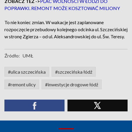
ZOBACZ TEŻ ->
PLAC WOLNOŚCI W ŁODZI DO
POPRAWKI. REMONT MOŻE KOSZTOWAĆ MILIONY
To nie koniec zmian. W wakacje jest zaplanowane
rozpoczęcie przebudowy kolejnego odcinka ul. Szczecińskiej
w stronę Zgierza – od ul. Aleksandrowskiej do ul. Św. Teresy.
Źródło:
UMŁ
#ulica szczecińska
#szczecińska łódź
#remont ulicy
#inwestycje drogowe łódź