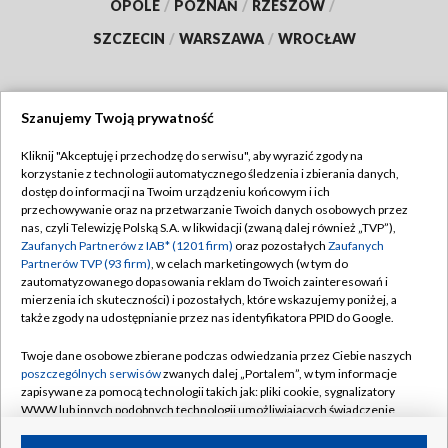
OPOLE
/
POZNAŃ
/
RZESZÓW
/
SZCZECIN
/
WARSZAWA
/
WROCŁAW
Szanujemy Twoją prywatność
Dołącz do nas:
Kliknij "Akceptuję i przechodzę do serwisu", aby wyrazić zgody na
korzystanie z technologii automatycznego śledzenia i zbierania danych,
TVP
dostęp do informacji na Twoim urządzeniu końcowym i ich
Abonament TVP
przechowywanie oraz na przetwarzanie Twoich danych osobowych przez
Regulamin TVP
nas, czyli Telewizję Polską S.A. w likwidacji (zwaną dalej również „TVP”),
Emisja w TVP
Polityka prywatności
Zaufanych Partnerów z IAB* (1201 firm)
oraz pozostałych
Zaufanych
Partnerów TVP (93 firm)
, w celach marketingowych (w tym do
Centrum informacji TVP
Moje zgody
zautomatyzowanego dopasowania reklam do Twoich zainteresowań i
mierzenia ich skuteczności) i pozostałych, które wskazujemy poniżej, a
Naziemna Telewizja Cyfrowa
Pomoc
także zgody na udostępnianie przez nas identyfikatora PPID do Google.
Sklep TVP
Biuro reklamy
Twoje dane osobowe zbierane podczas odwiedzania przez Ciebie naszych
Rada Programowa
Kontakt
poszczególnych serwisów
zwanych dalej „Portalem”, w tym informacje
zapisywane za pomocą technologii takich jak: pliki cookie, sygnalizatory
System NOS
WWW lub innych podobnych technologii umożliwiających świadczenie
dopasowanych i bezpiecznych usług, personalizację treści oraz reklam,
Informacje o nadawcy
Kanały
udostępnianie funkcji mediów społecznościowych oraz analizowanie