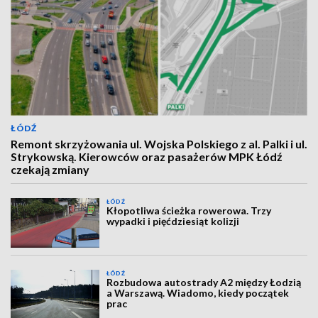
ŁÓDŹ
Remont skrzyżowania ul. Wojska Polskiego z al. Palki i ul.
Strykowską. Kierowców oraz pasażerów MPK Łódź
czekają zmiany
ŁÓDŹ
Kłopotliwa ścieżka rowerowa. Trzy
wypadki i pięćdziesiąt kolizji
ŁÓDŹ
Rozbudowa autostrady A2 między Łodzią
a Warszawą. Wiadomo, kiedy początek
prac