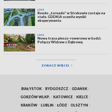
ŁÓDŹ
Rondo „tornado” w Strykowie zostaje na
stałe. GDDKiA oceniła wyniki
eksperymentu
ŁÓDŹ
Nowa trasa pieszo-rowerowa w Łodzi.
Połączy Widzew z Dąbrową
ZOBACZ WIĘCEJ
BIAŁYSTOK
/
BYDGOSZCZ
/
GDAŃSK
/
GORZÓW WLKP.
/
KATOWICE
/
KIELCE
/
KRAKÓW
/
LUBLIN
/
ŁÓDŹ
/
OLSZTYN
/