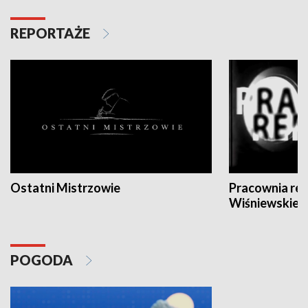
REPORTAŻE
Ostatni Mistrzowie
Pracownia re
Wiśniewskieg
POGODA