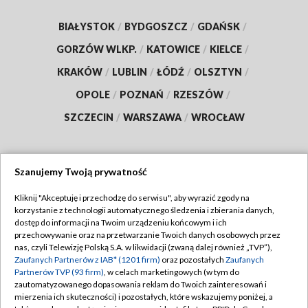
BIAŁYSTOK
/
BYDGOSZCZ
/
GDAŃSK
/
GORZÓW WLKP.
/
KATOWICE
/
KIELCE
/
KRAKÓW
/
LUBLIN
/
ŁÓDŹ
/
OLSZTYN
/
OPOLE
/
POZNAŃ
/
RZESZÓW
/
SZCZECIN
/
WARSZAWA
/
WROCŁAW
Szanujemy Twoją prywatność
Dołącz do nas:
Kliknij "Akceptuję i przechodzę do serwisu", aby wyrazić zgody na
korzystanie z technologii automatycznego śledzenia i zbierania danych,
TVP
dostęp do informacji na Twoim urządzeniu końcowym i ich
Abonament TVP
przechowywanie oraz na przetwarzanie Twoich danych osobowych przez
Regulamin TVP
nas, czyli Telewizję Polską S.A. w likwidacji (zwaną dalej również „TVP”),
Emisja w TVP
Zaufanych Partnerów z IAB* (1201 firm)
oraz pozostałych
Zaufanych
Polityka prywatności
Partnerów TVP (93 firm)
, w celach marketingowych (w tym do
Centrum informacji TVP
Moje zgody
zautomatyzowanego dopasowania reklam do Twoich zainteresowań i
mierzenia ich skuteczności) i pozostałych, które wskazujemy poniżej, a
Naziemna Telewizja Cyfrowa
Pomoc