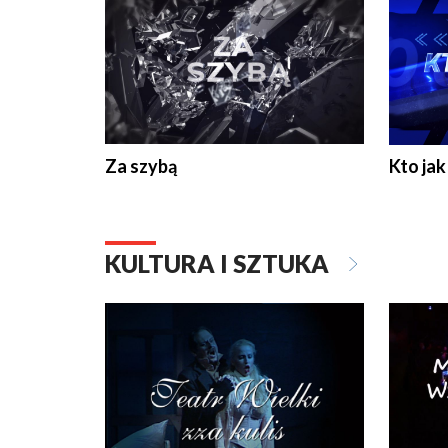
Za szybą
Kto jak 
KULTURA I SZTUKA