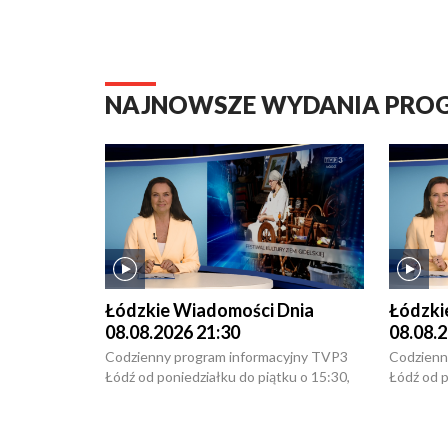
NAJNOWSZE WYDANIA PR
Łódzkie Wiadomości Dnia
Łódzki
08.08.2026 21:30
08.08.2
Codzienny program informacyjny TVP3
Codzienn
Łódź od poniedziałku do piątku o 15:30,
Łódź od p
16:30, 18:30 i 21:30. W weekendy o
16:30, 18
18:30 i 21:30.
18:30 i 2