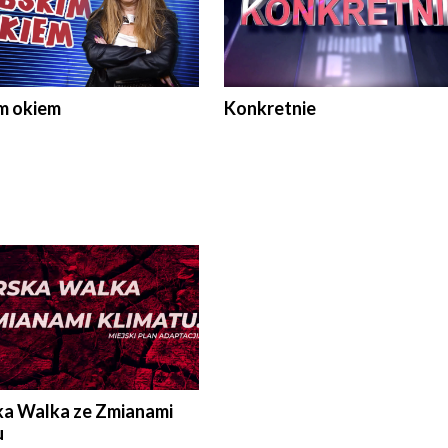
m okiem
Konkretnie
ka Walka ze Zmianami
u