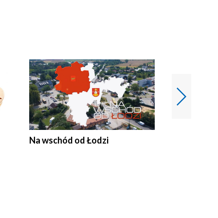
Na wschód od Łodzi
Zimowe szal
Polski