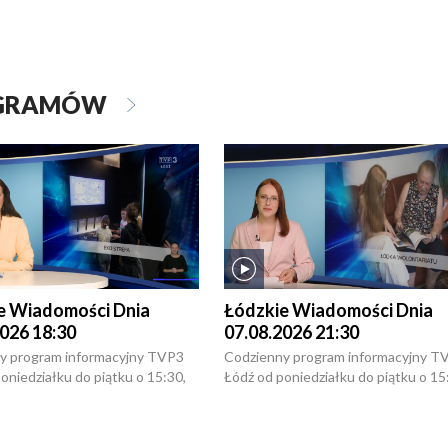
OGRAMÓW
e Wiadomości Dnia
Łódzkie Wiadomości Dnia
026 18:30
07.08.2026 21:30
y program informacyjny TVP3
Codzienny program informacyjny T
oniedziałku do piątku o 15:30,
Łódź od poniedziałku do piątku o 15
:30 i 21:30. W weekendy o
16:30, 18:30 i 21:30. W weekendy o
1:30.
18:30 i 21:30.