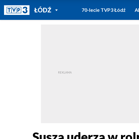
POWRÓT DO
ŁÓDŹ
70-lecie TVP3 Łódź
A
TVP REGIONY
Susza uderza w rol