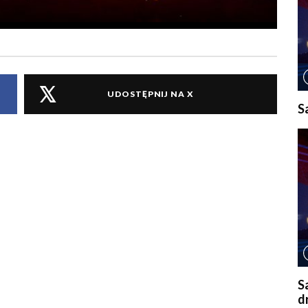
UDOSTĘPNIJ NA X
S
S
d