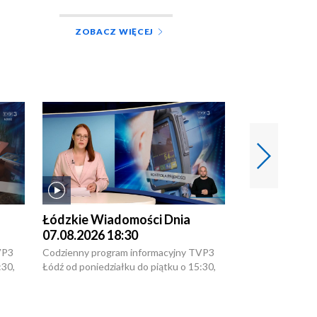
ZOBACZ WIĘCEJ
Łódzkie Wiadomości Dnia
Łódzkie Wia
07.08.2026 18:30
07.08.2026 1
VP3
Codzienny program informacyjny TVP3
Codzienny progr
:30,
Łódź od poniedziałku do piątku o 15:30,
Łódź od poniedzi
16:30, 18:30 i 21:30. W weekendy o
16:30, 18:30 i 2
18:30 i 21:30.
18:30 i 21:30.