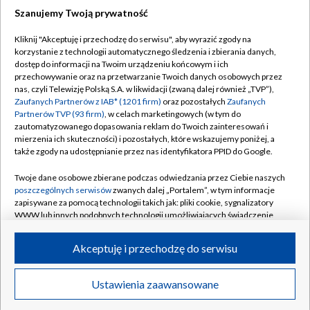
Szanujemy Twoją prywatność
Dołącz do nas:
Kliknij "Akceptuję i przechodzę do serwisu", aby wyrazić zgody na
korzystanie z technologii automatycznego śledzenia i zbierania danych,
TVP
dostęp do informacji na Twoim urządzeniu końcowym i ich
Abonament TVP
przechowywanie oraz na przetwarzanie Twoich danych osobowych przez
Regulamin TVP
nas, czyli Telewizję Polską S.A. w likwidacji (zwaną dalej również „TVP”),
Emisja w TVP
Zaufanych Partnerów z IAB* (1201 firm)
oraz pozostałych
Zaufanych
Polityka prywatności
Partnerów TVP (93 firm)
, w celach marketingowych (w tym do
Centrum informacji TVP
Moje zgody
zautomatyzowanego dopasowania reklam do Twoich zainteresowań i
mierzenia ich skuteczności) i pozostałych, które wskazujemy poniżej, a
Naziemna Telewizja Cyfrowa
Pomoc
także zgody na udostępnianie przez nas identyfikatora PPID do Google.
Sklep TVP
Biuro reklamy
Twoje dane osobowe zbierane podczas odwiedzania przez Ciebie naszych
Rada Programowa
poszczególnych serwisów
zwanych dalej „Portalem”, w tym informacje
Kontakt
zapisywane za pomocą technologii takich jak: pliki cookie, sygnalizatory
System NOS
WWW lub innych podobnych technologii umożliwiających świadczenie
dopasowanych i bezpiecznych usług, personalizację treści oraz reklam,
Informacje o nadawcy
Kanały
udostępnianie funkcji mediów społecznościowych oraz analizowanie
Akceptuję i przechodzę do serwisu
ruchu w Internecie.
Program dla prasy
©2026 Telewizja Polska S.A. w likwidacji
Biuro Reklamy
Twoje dane osobowe zbierane podczas odwiedzania przez Ciebie
Ustawienia zaawansowane
poszczególnych serwisów
na Portalu, takie jak adresy IP, identyfikatory
Ogłoszenie przetargowe
Twoich urządzeń końcowych i identyfikatory plików cookie, informacje o