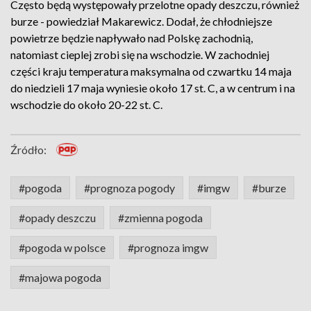
Często będą występowały przelotne opady deszczu, również
burze - powiedział Makarewicz. Dodał, że chłodniejsze
powietrze będzie napływało nad Polskę zachodnią,
natomiast cieplej zrobi się na wschodzie. W zachodniej
części kraju temperatura maksymalna od czwartku 14 maja
do niedzieli 17 maja wyniesie około 17 st. C, a w centrum i na
wschodzie do około 20-22 st. C.
Źródło:
#pogoda
#prognoza pogody
#imgw
#burze
#opady deszczu
#zmienna pogoda
#pogoda w polsce
#prognoza imgw
#majowa pogoda