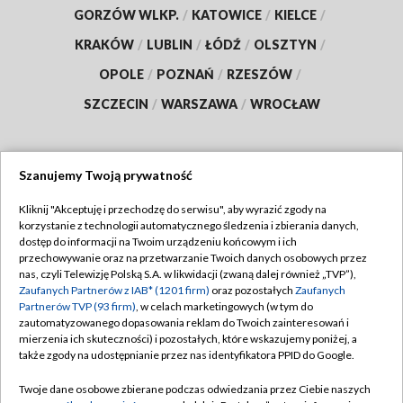
GORZÓW WLKP.
/
KATOWICE
/
KIELCE
/
KRAKÓW
/
LUBLIN
/
ŁÓDŹ
/
OLSZTYN
/
OPOLE
/
POZNAŃ
/
RZESZÓW
/
SZCZECIN
/
WARSZAWA
/
WROCŁAW
Szanujemy Twoją prywatność
Dołącz do nas:
Kliknij "Akceptuję i przechodzę do serwisu", aby wyrazić zgody na
korzystanie z technologii automatycznego śledzenia i zbierania danych,
TVP
dostęp do informacji na Twoim urządzeniu końcowym i ich
Abonament TVP
przechowywanie oraz na przetwarzanie Twoich danych osobowych przez
Regulamin TVP
nas, czyli Telewizję Polską S.A. w likwidacji (zwaną dalej również „TVP”),
Emisja w TVP
Polityka prywatności
Zaufanych Partnerów z IAB* (1201 firm)
oraz pozostałych
Zaufanych
Partnerów TVP (93 firm)
, w celach marketingowych (w tym do
Centrum informacji TVP
Moje zgody
zautomatyzowanego dopasowania reklam do Twoich zainteresowań i
mierzenia ich skuteczności) i pozostałych, które wskazujemy poniżej, a
Naziemna Telewizja Cyfrowa
Pomoc
także zgody na udostępnianie przez nas identyfikatora PPID do Google.
Sklep TVP
Biuro reklamy
Twoje dane osobowe zbierane podczas odwiedzania przez Ciebie naszych
Rada Programowa