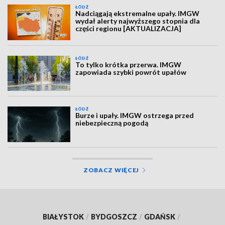
ŁÓDŹ
Nadciągają ekstremalne upały. IMGW
wydał alerty najwyższego stopnia dla
części regionu [AKTUALIZACJA]
ŁÓDŹ
To tylko krótka przerwa. IMGW
zapowiada szybki powrót upałów
ŁÓDŹ
Burze i upały. IMGW ostrzega przed
niebezpieczną pogodą
ZOBACZ WIĘCEJ
BIAŁYSTOK
/
BYDGOSZCZ
/
GDAŃSK
/