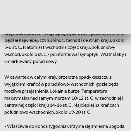
W nocy ze środy na czwartek sporo przejaśnień i
rozpogodzeń we wschodniej i południowo-wschodniej
części kraju. W centrum i na zachodzie więcej chmur,
możliwe słaby przelotny deszcz.
Na pozostałym obszarze
kraju bez opadów. - Najcieplej będzie tam, gdzie tych chmur
będzie najwięcej, czyli północ, zachód i centrum kraju, około
5-6 st. C. Natomiast wschodnia część kraju, południowy
wschód, około 3 st. C - poinformował synoptyk. Wiatr słaby i
umiarkowany, południowy.
W czwartek w całym kraju przelotne opady deszczu z
wyjątkiem krańców południowo-wschodnich, gdzie będą
możliwe przejaśnienia. Lokalnie burze. Temperatura
maksymalna nad samym morzem 10-12 st. C, w zachodniej i
centralnej części kraju 14-16 st. C. Najcieplej na krańcach
południowo-wschodnich, około 19-20 st. C.
- Właściwie do końca tygodnia utrzyma się zmienna pogoda.