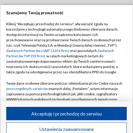
Szanujemy Twoją prywatność
Dołącz do nas:
Kliknij "Akceptuję i przechodzę do serwisu", aby wyrazić zgody na
korzystanie z technologii automatycznego śledzenia i zbierania danych,
TVP
dostęp do informacji na Twoim urządzeniu końcowym i ich
Abonament TVP
przechowywanie oraz na przetwarzanie Twoich danych osobowych przez
Regulamin TVP
nas, czyli Telewizję Polską S.A. w likwidacji (zwaną dalej również „TVP”),
Emisja w TVP
Zaufanych Partnerów z IAB* (1201 firm)
oraz pozostałych
Zaufanych
Polityka prywatności
Partnerów TVP (93 firm)
, w celach marketingowych (w tym do
Centrum informacji TVP
Moje zgody
zautomatyzowanego dopasowania reklam do Twoich zainteresowań i
mierzenia ich skuteczności) i pozostałych, które wskazujemy poniżej, a
Naziemna Telewizja Cyfrowa
Pomoc
także zgody na udostępnianie przez nas identyfikatora PPID do Google.
Sklep TVP
Biuro reklamy
Twoje dane osobowe zbierane podczas odwiedzania przez Ciebie naszych
Rada Programowa
poszczególnych serwisów
zwanych dalej „Portalem”, w tym informacje
Kontakt
zapisywane za pomocą technologii takich jak: pliki cookie, sygnalizatory
System NOS
WWW lub innych podobnych technologii umożliwiających świadczenie
dopasowanych i bezpiecznych usług, personalizację treści oraz reklam,
Informacje o nadawcy
Kanały
udostępnianie funkcji mediów społecznościowych oraz analizowanie
Akceptuję i przechodzę do serwisu
ruchu w Internecie.
Program dla prasy
©2026 Telewizja Polska S.A. w likwidacji
Biuro Reklamy
Twoje dane osobowe zbierane podczas odwiedzania przez Ciebie
Ustawienia zaawansowane
poszczególnych serwisów
na Portalu, takie jak adresy IP, identyfikatory