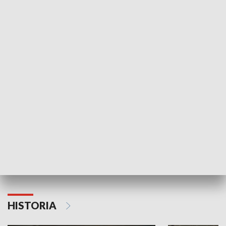
Idź się zbadaj
Nie poddaję si
GOSPODARKA
Strefa biznesu
HISTORIA