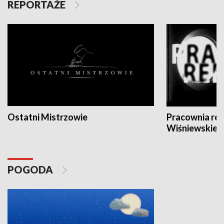
REPORTAŻE
Ostatni Mistrzowie
Pracownia re
Wiśniewskieg
POGODA