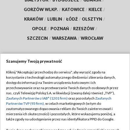
GORZÓW WLKP.
/
KATOWICE
/
KIELCE
/
KRAKÓW
/
LUBLIN
/
ŁÓDŹ
/
OLSZTYN
/
OPOLE
/
POZNAŃ
/
RZESZÓW
/
SZCZECIN
/
WARSZAWA
/
WROCŁAW
Szanujemy Twoją prywatność
Dołącz do nas:
Kliknij "Akceptuję i przechodzę do serwisu", aby wyrazić zgody na
korzystanie z technologii automatycznego śledzenia i zbierania danych,
TVP
dostęp do informacji na Twoim urządzeniu końcowym i ich
Abonament TVP
przechowywanie oraz na przetwarzanie Twoich danych osobowych przez
Regulamin TVP
nas, czyli Telewizję Polską S.A. w likwidacji (zwaną dalej również „TVP”),
Emisja w TVP
Zaufanych Partnerów z IAB* (1201 firm)
oraz pozostałych
Zaufanych
Polityka prywatności
Partnerów TVP (93 firm)
, w celach marketingowych (w tym do
Centrum informacji TVP
Moje zgody
zautomatyzowanego dopasowania reklam do Twoich zainteresowań i
mierzenia ich skuteczności) i pozostałych, które wskazujemy poniżej, a
Naziemna Telewizja Cyfrowa
Pomoc
także zgody na udostępnianie przez nas identyfikatora PPID do Google.
Sklep TVP
Biuro reklamy