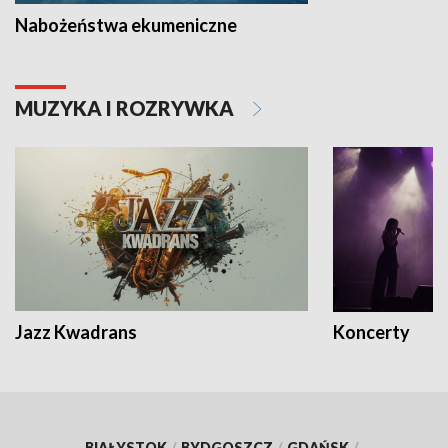
Nabożeństwa ekumeniczne
MUZYKA I ROZRYWKA
Jazz Kwadrans
Koncerty
BIAŁYSTOK
/
BYDGOSZCZ
/
GDAŃSK
/