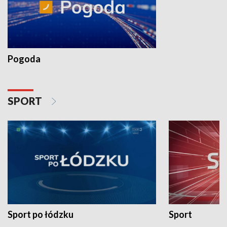
Pogoda
SPORT
Sport po łódzku
Sport