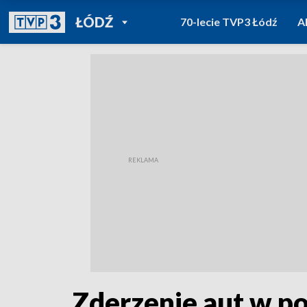
POWRÓT DO
ŁÓDŹ
70-lecie TVP3 Łódź
A
TVP REGIONY
Zderzenie aut w po