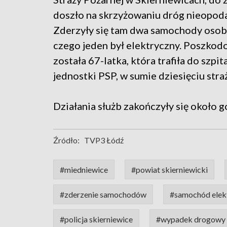
doszło na skrzyżowaniu dróg nieopoda
Zderzyły się tam dwa samochody osob
czego jeden był elektryczny. Poszko
została 67-latka, która trafiła do szpi
jednostki PSP, w sumie dziesięciu stra
Działania służb zakończyły się około g
Źródło:
TVP3 Łódź
#miedniewice
#powiat skierniewicki
#zderzenie samochodów
#samochód elek
#policja skierniewice
#wypadek drogowy