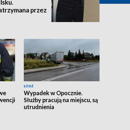
lsku.
atrzymana przez
ŁÓDŹ
 we
Wypadek w Opocznie.
wencji
Służby pracują na miejscu, są
utrudnienia