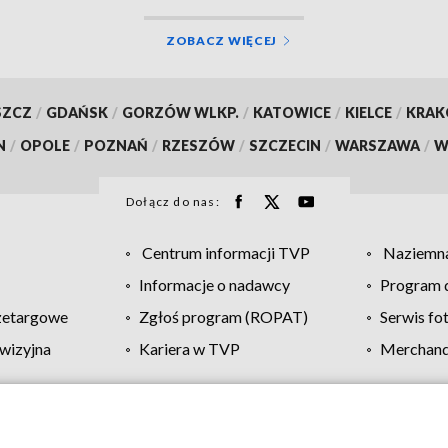
ZOBACZ WIĘCEJ
SZCZ
/
GDAŃSK
/
GORZÓW WLKP.
/
KATOWICE
/
KIELCE
/
KRA
N
/
OPOLE
/
POZNAŃ
/
RZESZÓW
/
SZCZECIN
/
WARSZAWA
/
W
Dołącz do nas:
Centrum informacji TVP
Naziemna
Informacje o nadawcy
Program d
zetargowe
Zgłoś program (ROPAT)
Serwis fo
wizyjna
Kariera w TVP
Merchandi