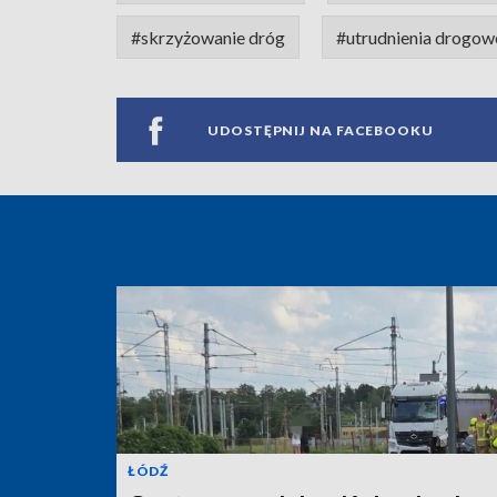
#skrzyżowanie dróg
#utrudnienia drogow
UDOSTĘPNIJ NA FACEBOOKU
ŁÓDŹ