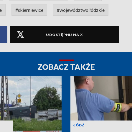
e
#skierniewice
#województwo łódzkie
UDOSTĘPNIJ NA X
ZOBACZ TAKŻE
ŁÓDŹ