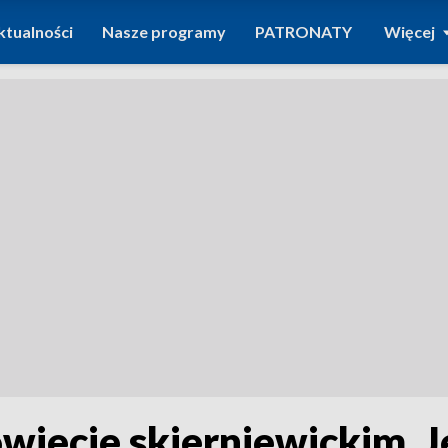
ktualności
Nasze programy
PATRONATY
Więcej
wiecie skierniewickim. J