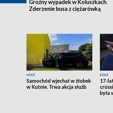
Groźny wypadek w Koluszkach.
Zderzenie busa z ciężarówką
ŁÓDŹ
ŁÓDŹ
Samochód wjechał w żłobek
17-la
w Kutnie. Trwa akcja służb
cross
była 