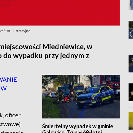
/Fot. ilustracyjne
 miejscowości Miedniewice, w
ło do wypadku przy jednym z
WANIE
 W
k, oficer
stwowej
Śmiertelny wypadek w gminie
Galewice. Zginął 69-letni
zdarzenia