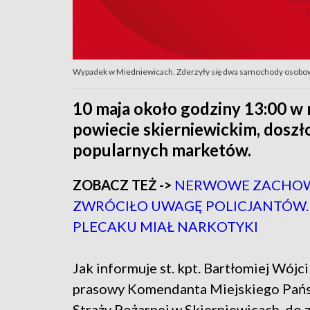
Wypadek w Miedniewicach. Zderzyły się dwa samochody osobowe
10 maja około godziny 13:00 w
powiecie skierniewickim, dosz
popularnych marketów.
ZOBACZ TEŻ ->
NERWOWE ZACHO
ZWRÓCIŁO UWAGĘ POLICJANTÓW.
PLECAKU MIAŁ NARKOTYKI
Jak informuje st. kpt. Bartłomiej Wójci
prasowy Komendanta Miejskiego Pań
Straży Pożarnej w Skierniewicach, do 