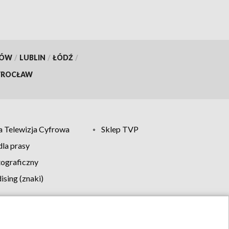
KÓW
/
LUBLIN
/
ŁÓDŹ
/
ROCŁAW
 Telewizja Cyfrowa
Sklep TVP
la prasy
tograficzny
sing (znaki)