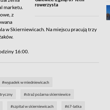
rowerzysta
l marketu.
owe, z
dowana
tala w Skierniewicach. Na miejscu pracują trzy
żaków.
odziny 16:00.
#wypadek w miedniewicach
tryczny
#straż pożarna skierniewice
#szpital w skierniewicach
#67-latka