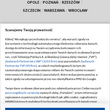
OPOLE
/
POZNAŃ
/
RZESZÓW
/
SZCZECIN
/
WARSZAWA
/
WROCŁAW
Szanujemy Twoją prywatność
Dołącz do nas:
Kliknij "Akceptuję i przechodzę do serwisu", aby wyrazić zgody na
korzystanie z technologii automatycznego śledzenia i zbierania danych,
TVP
dostęp do informacji na Twoim urządzeniu końcowym i ich
Abonament TVP
przechowywanie oraz na przetwarzanie Twoich danych osobowych przez
Regulamin TVP
nas, czyli Telewizję Polską S.A. w likwidacji (zwaną dalej również „TVP”),
Emisja w TVP
Polityka prywatności
Zaufanych Partnerów z IAB* (1201 firm)
oraz pozostałych
Zaufanych
Partnerów TVP (93 firm)
, w celach marketingowych (w tym do
Centrum informacji TVP
Moje zgody
zautomatyzowanego dopasowania reklam do Twoich zainteresowań i
mierzenia ich skuteczności) i pozostałych, które wskazujemy poniżej, a
Naziemna Telewizja Cyfrowa
Pomoc
także zgody na udostępnianie przez nas identyfikatora PPID do Google.
Sklep TVP
Biuro reklamy
Twoje dane osobowe zbierane podczas odwiedzania przez Ciebie naszych
Rada Programowa
Kontakt
poszczególnych serwisów
zwanych dalej „Portalem”, w tym informacje
zapisywane za pomocą technologii takich jak: pliki cookie, sygnalizatory
System NOS
WWW lub innych podobnych technologii umożliwiających świadczenie
dopasowanych i bezpiecznych usług, personalizację treści oraz reklam,
Informacje o nadawcy
Kanały