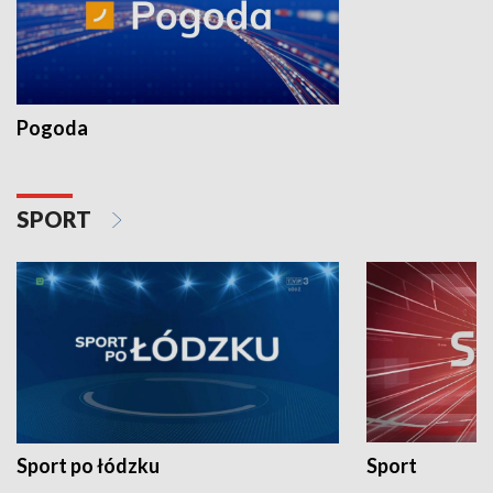
Pogoda
SPORT
Sport po łódzku
Sport