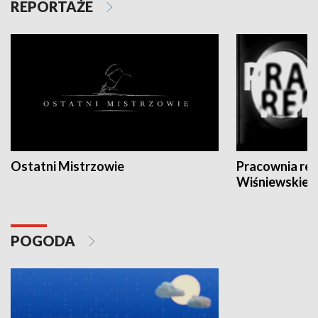
REPORTAŻE
Ostatni Mistrzowie
Pracownia re
Wiśniewskieg
POGODA