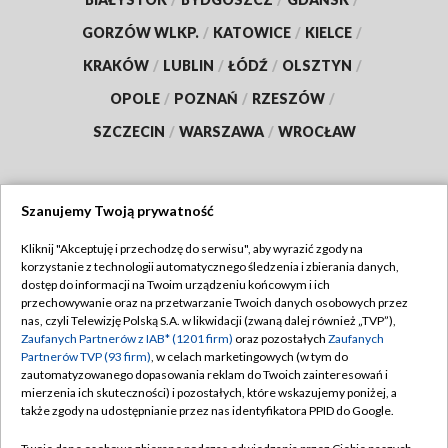
GORZÓW WLKP.
/
KATOWICE
/
KIELCE
/
KRAKÓW
/
LUBLIN
/
ŁÓDŹ
/
OLSZTYN
/
OPOLE
/
POZNAŃ
/
RZESZÓW
/
SZCZECIN
/
WARSZAWA
/
WROCŁAW
Szanujemy Twoją prywatność
Dołącz do nas:
Kliknij "Akceptuję i przechodzę do serwisu", aby wyrazić zgody na
korzystanie z technologii automatycznego śledzenia i zbierania danych,
TVP
dostęp do informacji na Twoim urządzeniu końcowym i ich
Abonament TVP
przechowywanie oraz na przetwarzanie Twoich danych osobowych przez
Regulamin TVP
nas, czyli Telewizję Polską S.A. w likwidacji (zwaną dalej również „TVP”),
Emisja w TVP
Zaufanych Partnerów z IAB* (1201 firm)
oraz pozostałych
Zaufanych
Polityka prywatności
Partnerów TVP (93 firm)
, w celach marketingowych (w tym do
Centrum informacji TVP
Moje zgody
zautomatyzowanego dopasowania reklam do Twoich zainteresowań i
mierzenia ich skuteczności) i pozostałych, które wskazujemy poniżej, a
Naziemna Telewizja Cyfrowa
Pomoc
także zgody na udostępnianie przez nas identyfikatora PPID do Google.
Sklep TVP
Biuro reklamy