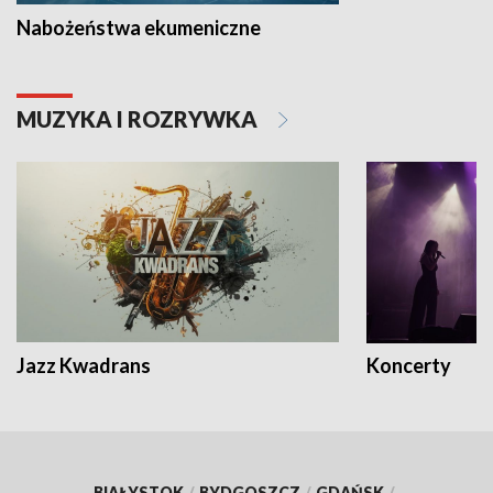
Nabożeństwa ekumeniczne
MUZYKA I ROZRYWKA
Jazz Kwadrans
Koncerty
BIAŁYSTOK
/
BYDGOSZCZ
/
GDAŃSK
/