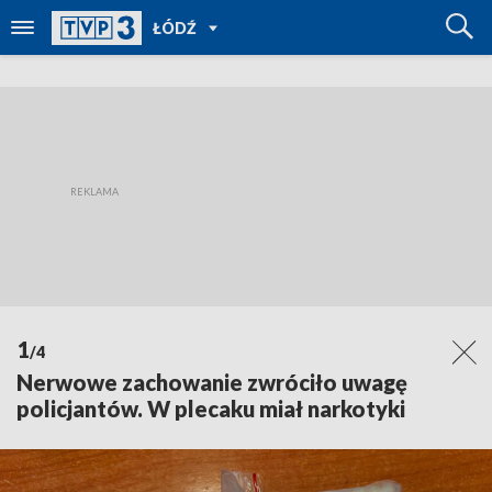
POWRÓT
ŁÓDŹ
DO
TVP
REGIONY
1
/4
Nerwowe zachowanie zwróciło uwagę
policjantów. W plecaku miał narkotyki