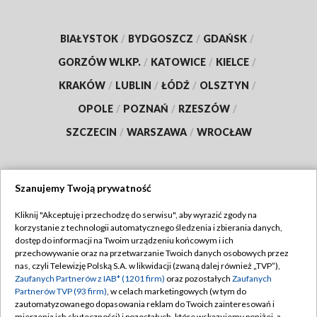
BIAŁYSTOK
/
BYDGOSZCZ
/
GDAŃSK
/
GORZÓW WLKP.
/
KATOWICE
/
KIELCE
/
KRAKÓW
/
LUBLIN
/
ŁÓDŹ
/
OLSZTYN
/
OPOLE
/
POZNAŃ
/
RZESZÓW
/
SZCZECIN
/
WARSZAWA
/
WROCŁAW
Szanujemy Twoją prywatność
Dołącz do nas:
Kliknij "Akceptuję i przechodzę do serwisu", aby wyrazić zgody na
korzystanie z technologii automatycznego śledzenia i zbierania danych,
TVP
dostęp do informacji na Twoim urządzeniu końcowym i ich
Abonament TVP
przechowywanie oraz na przetwarzanie Twoich danych osobowych przez
Regulamin TVP
nas, czyli Telewizję Polską S.A. w likwidacji (zwaną dalej również „TVP”),
Emisja w TVP
Polityka prywatności
Zaufanych Partnerów z IAB* (1201 firm)
oraz pozostałych
Zaufanych
Partnerów TVP (93 firm)
, w celach marketingowych (w tym do
Centrum informacji TVP
Moje zgody
zautomatyzowanego dopasowania reklam do Twoich zainteresowań i
mierzenia ich skuteczności) i pozostałych, które wskazujemy poniżej, a