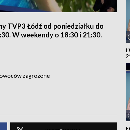
ny TVP3 Łódź od poniedziałku do
1:30. W weekendy o 18:30 i 21:30.
Ł
2
y owoców zagrożone
Ł