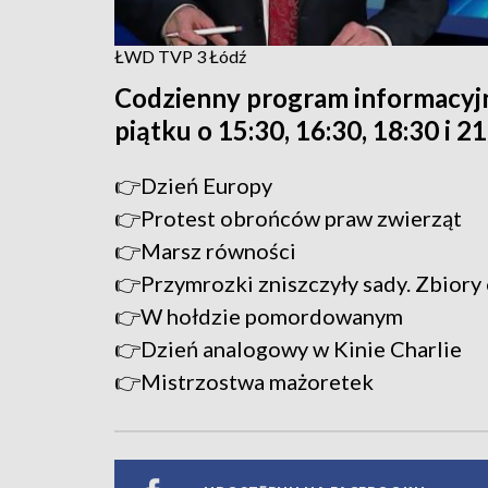
ŁWD TVP 3 Łódź
Codzienny program informacyj
piątku o 15:30, 16:30, 18:30 i 2
👉Dzień Europy
👉Protest obrońców praw zwierząt
👉Marsz równości
👉Przymrozki zniszczyły sady. Zbior
👉W hołdzie pomordowanym
👉Dzień analogowy w Kinie Charlie
👉Mistrzostwa mażoretek