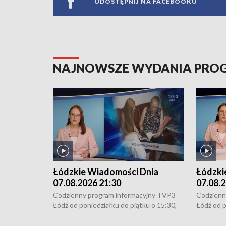
UDOSTĘPNIJ NA FACEBOOKU
NAJNOWSZE WYDANIA PR
Łódzkie Wiadomości Dnia
Łódzki
07.08.2026 21:30
07.08.2
Codzienny program informacyjny TVP3
Codzienn
Łódź od poniedziałku do piątku o 15:30,
Łódź od p
16:30, 18:30 i 21:30. W weekendy o
16:30, 18
18:30 i 21:30.
18:30 i 2