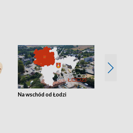
Na wschód od Łodzi
Zimowe szal
Polski