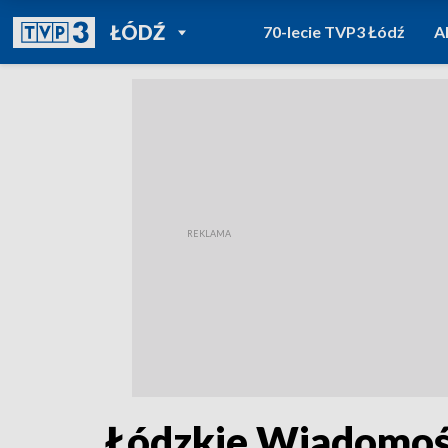
POWRÓT DO
ŁÓDŹ
70-lecie TVP3 Łódź
A
TVP REGIONY
Łódzkie Wiadomośc