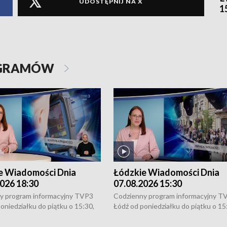
UDOSTĘPNIJ NA X
1
OGRAMÓW
e Wiadomości Dnia
Łódzkie Wiadomości Dnia
026 18:30
07.08.2026 15:30
y program informacyjny TVP3
Codzienny program informacyjny T
oniedziałku do piątku o 15:30,
Łódź od poniedziałku do piątku o 15
:30 i 21:30. W weekendy o
16:30, 18:30 i 21:30. W weekendy o
1:30.
18:30 i 21:30.