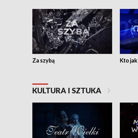
Za szybą
Kto jak 
KULTURA I SZTUKA