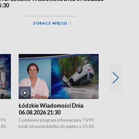
5:30
ZOBACZ WIĘCEJ
Łódzkie Wiadomości Dnia
Łódzkie Wia
06.08.2026 21:30
06.08.2026 1
VP3
Codzienny program informacyjny TVP3
Codzienny progr
:30,
Łódź od poniedziałku do piątku o 15:30,
Łódź od poniedzi
16:30, 18:30 i 21:30. W weekendy o
16:30, 18:30 i 2
18:30 i 21:30.
18:30 i 21:30.