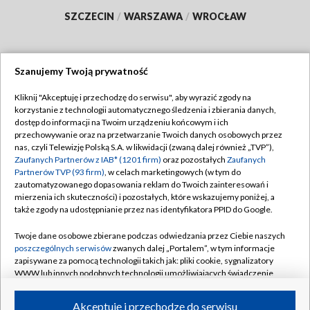
SZCZECIN
/
WARSZAWA
/
WROCŁAW
Szanujemy Twoją prywatność
Dołącz do nas:
Kliknij "Akceptuję i przechodzę do serwisu", aby wyrazić zgody na
korzystanie z technologii automatycznego śledzenia i zbierania danych,
TVP
dostęp do informacji na Twoim urządzeniu końcowym i ich
Abonament TVP
przechowywanie oraz na przetwarzanie Twoich danych osobowych przez
Regulamin TVP
nas, czyli Telewizję Polską S.A. w likwidacji (zwaną dalej również „TVP”),
Emisja w TVP
Polityka prywatności
Zaufanych Partnerów z IAB* (1201 firm)
oraz pozostałych
Zaufanych
Partnerów TVP (93 firm)
, w celach marketingowych (w tym do
Centrum informacji TVP
Moje zgody
zautomatyzowanego dopasowania reklam do Twoich zainteresowań i
mierzenia ich skuteczności) i pozostałych, które wskazujemy poniżej, a
Naziemna Telewizja Cyfrowa
Pomoc
także zgody na udostępnianie przez nas identyfikatora PPID do Google.
Sklep TVP
Biuro reklamy
Twoje dane osobowe zbierane podczas odwiedzania przez Ciebie naszych
Rada Programowa
Kontakt
poszczególnych serwisów
zwanych dalej „Portalem”, w tym informacje
zapisywane za pomocą technologii takich jak: pliki cookie, sygnalizatory
System NOS
WWW lub innych podobnych technologii umożliwiających świadczenie
dopasowanych i bezpiecznych usług, personalizację treści oraz reklam,
Informacje o nadawcy
Kanały
udostępnianie funkcji mediów społecznościowych oraz analizowanie
Akceptuję i przechodzę do serwisu