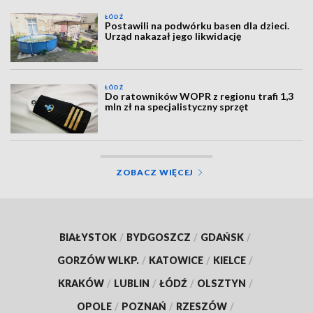
ŁÓDŹ
Postawili na podwórku basen dla dzieci.
Urząd nakazał jego likwidację
ŁÓDŹ
Do ratowników WOPR z regionu trafi 1,3
mln zł na specjalistyczny sprzęt
ZOBACZ WIĘCEJ
BIAŁYSTOK
/
BYDGOSZCZ
/
GDAŃSK
/
GORZÓW WLKP.
/
KATOWICE
/
KIELCE
/
KRAKÓW
/
LUBLIN
/
ŁÓDŹ
/
OLSZTYN
/
OPOLE
/
POZNAŃ
/
RZESZÓW
/