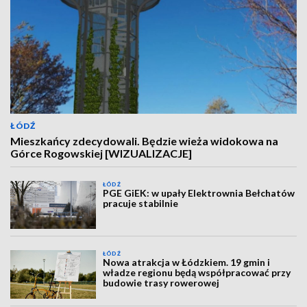
ŁÓDŹ
Mieszkańcy zdecydowali. Będzie wieża widokowa na
Górce Rogowskiej [WIZUALIZACJE]
ŁÓDŹ
PGE GiEK: w upały Elektrownia Bełchatów
pracuje stabilnie
ŁÓDŹ
Nowa atrakcja w Łódzkiem. 19 gmin i
władze regionu będą współpracować przy
budowie trasy rowerowej