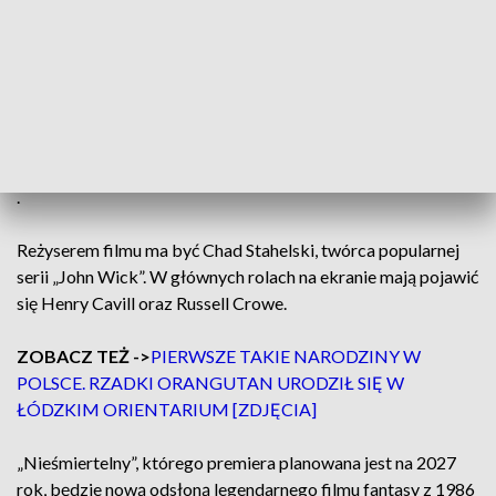
Zdjęcia realizowane są m.in. w okolicach
archikatedry oraz dworca Łódź Fabryczna. Jak
ustaliliśmy, w mieście powstają sceny do nowej
wersji kultowego filmu „Nieśmiertelny”.
ZOBACZ TEŻ ->
KULTOWE NEONY ZNÓW
ROZŚWIETLĄ ŁÓDŹ. WIEMY, KIEDY ZABŁYSNĄ
.
Reżyserem filmu ma być Chad Stahelski, twórca popularnej
serii „John Wick”. W głównych rolach na ekranie mają pojawić
się Henry Cavill oraz Russell Crowe.
ZOBACZ TEŻ ->
PIERWSZE TAKIE NARODZINY W
POLSCE. RZADKI ORANGUTAN URODZIŁ SIĘ W
ŁÓDZKIM ORIENTARIUM [ZDJĘCIA]
„Nieśmiertelny”, którego premiera planowana jest na 2027
rok, będzie nową odsłoną legendarnego filmu fantasy z 1986