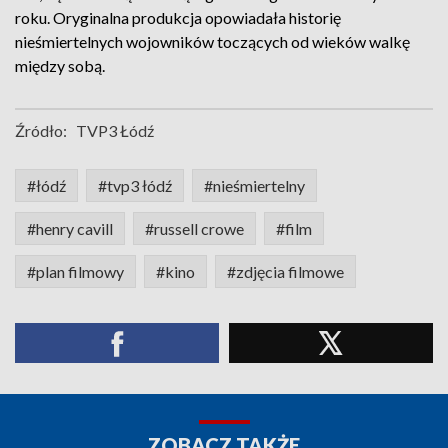
roku. Oryginalna produkcja opowiadała historię
nieśmiertelnych wojowników toczących od wieków walkę
między sobą.
Źródło:
TVP3 Łódź
#łódź
#tvp3 łódź
#nieśmiertelny
#henry cavill
#russell crowe
#film
#plan filmowy
#kino
#zdjęcia filmowe
ZOBACZ TAKŻE