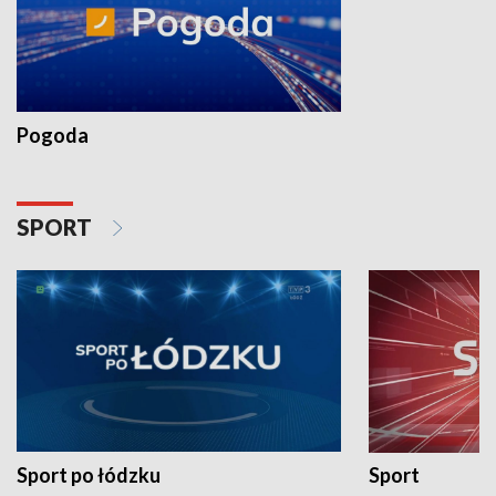
Pogoda
SPORT
Sport po łódzku
Sport