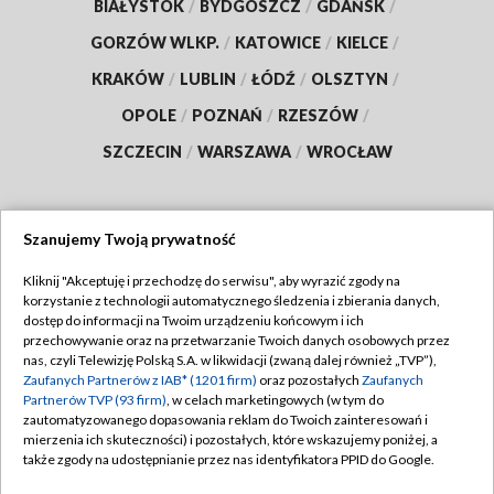
BIAŁYSTOK
/
BYDGOSZCZ
/
GDAŃSK
/
GORZÓW WLKP.
/
KATOWICE
/
KIELCE
/
KRAKÓW
/
LUBLIN
/
ŁÓDŹ
/
OLSZTYN
/
OPOLE
/
POZNAŃ
/
RZESZÓW
/
SZCZECIN
/
WARSZAWA
/
WROCŁAW
Szanujemy Twoją prywatność
Dołącz do nas:
Kliknij "Akceptuję i przechodzę do serwisu", aby wyrazić zgody na
korzystanie z technologii automatycznego śledzenia i zbierania danych,
TVP
dostęp do informacji na Twoim urządzeniu końcowym i ich
Abonament TVP
przechowywanie oraz na przetwarzanie Twoich danych osobowych przez
Regulamin TVP
nas, czyli Telewizję Polską S.A. w likwidacji (zwaną dalej również „TVP”),
Emisja w TVP
Zaufanych Partnerów z IAB* (1201 firm)
oraz pozostałych
Zaufanych
Polityka prywatności
Partnerów TVP (93 firm)
, w celach marketingowych (w tym do
Centrum informacji TVP
Moje zgody
zautomatyzowanego dopasowania reklam do Twoich zainteresowań i
mierzenia ich skuteczności) i pozostałych, które wskazujemy poniżej, a
Naziemna Telewizja Cyfrowa
Pomoc
także zgody na udostępnianie przez nas identyfikatora PPID do Google.
Sklep TVP
Biuro reklamy