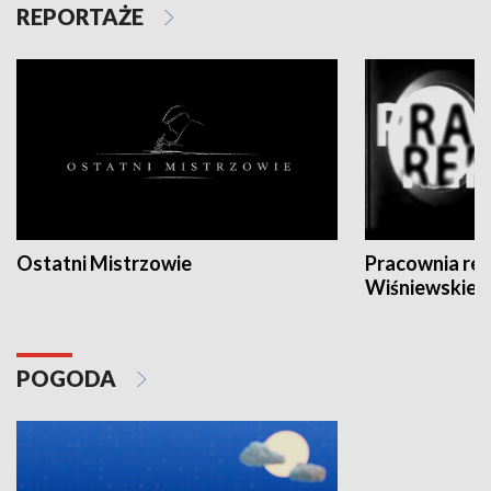
REPORTAŻE
Ostatni Mistrzowie
Pracownia re
Wiśniewskieg
POGODA