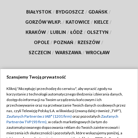
BIAŁYSTOK
/
BYDGOSZCZ
/
GDAŃSK
/
GORZÓW WLKP.
/
KATOWICE
/
KIELCE
/
KRAKÓW
/
LUBLIN
/
ŁÓDŹ
/
OLSZTYN
/
OPOLE
/
POZNAŃ
/
RZESZÓW
/
SZCZECIN
/
WARSZAWA
/
WROCŁAW
Szanujemy Twoją prywatność
Dołącz do nas:
Kliknij "Akceptuję i przechodzę do serwisu", aby wyrazić zgody na
korzystanie z technologii automatycznego śledzenia i zbierania danych,
TVP
dostęp do informacji na Twoim urządzeniu końcowym i ich
Abonament TVP
przechowywanie oraz na przetwarzanie Twoich danych osobowych przez
Regulamin TVP
nas, czyli Telewizję Polską S.A. w likwidacji (zwaną dalej również „TVP”),
Emisja w TVP
Zaufanych Partnerów z IAB* (1201 firm)
oraz pozostałych
Zaufanych
Polityka prywatności
Partnerów TVP (93 firm)
, w celach marketingowych (w tym do
Centrum informacji TVP
Moje zgody
zautomatyzowanego dopasowania reklam do Twoich zainteresowań i
mierzenia ich skuteczności) i pozostałych, które wskazujemy poniżej, a
Naziemna Telewizja Cyfrowa
Pomoc