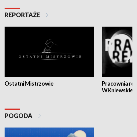
REPORTAŻE
Ostatni Mistrzowie
Pracownia re
Wiśniewskieg
POGODA