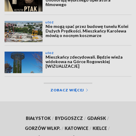
filmowego
ŁÓDŹ
Nie mogą spać przez budowę tunelu Kolei
Dużych Prędkości. Mieszkańcy Karolewa
mówią o nocnym koszmarze
ŁÓDŹ
Mieszkańcy zdecydowali. Będzie wieża
widokowa na Górce Rogowskiej
[WIZUALIZACJE]
ZOBACZ WIĘCEJ
BIAŁYSTOK
/
BYDGOSZCZ
/
GDAŃSK
/
GORZÓW WLKP.
/
KATOWICE
/
KIELCE
/