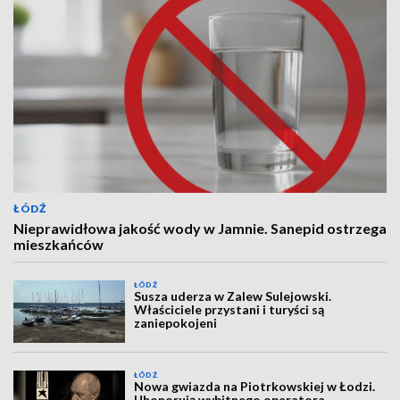
ŁÓDŹ
Nieprawidłowa jakość wody w Jamnie. Sanepid ostrzega
mieszkańców
ŁÓDŹ
Susza uderza w Zalew Sulejowski.
Właściciele przystani i turyści są
zaniepokojeni
ŁÓDŹ
Nowa gwiazda na Piotrkowskiej w Łodzi.
Uhonorują wybitnego operatora