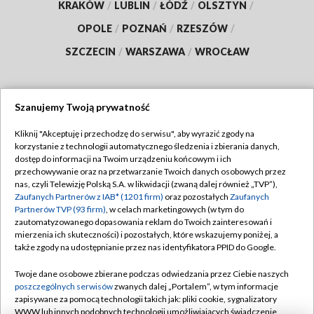
KRAKÓW
/
LUBLIN
/
ŁÓDŹ
/
OLSZTYN
/
OPOLE
/
POZNAŃ
/
RZESZÓW
/
SZCZECIN
/
WARSZAWA
/
WROCŁAW
Szanujemy Twoją prywatność
Dołącz do nas:
Kliknij "Akceptuję i przechodzę do serwisu", aby wyrazić zgody na
korzystanie z technologii automatycznego śledzenia i zbierania danych,
TVP
dostęp do informacji na Twoim urządzeniu końcowym i ich
Abonament TVP
przechowywanie oraz na przetwarzanie Twoich danych osobowych przez
Regulamin TVP
nas, czyli Telewizję Polską S.A. w likwidacji (zwaną dalej również „TVP”),
Emisja w TVP
Polityka prywatności
Zaufanych Partnerów z IAB* (1201 firm)
oraz pozostałych
Zaufanych
Partnerów TVP (93 firm)
, w celach marketingowych (w tym do
Centrum informacji TVP
Moje zgody
zautomatyzowanego dopasowania reklam do Twoich zainteresowań i
mierzenia ich skuteczności) i pozostałych, które wskazujemy poniżej, a
Naziemna Telewizja Cyfrowa
Pomoc
także zgody na udostępnianie przez nas identyfikatora PPID do Google.
Sklep TVP
Biuro reklamy
Twoje dane osobowe zbierane podczas odwiedzania przez Ciebie naszych
Rada Programowa
Kontakt
poszczególnych serwisów
zwanych dalej „Portalem”, w tym informacje
zapisywane za pomocą technologii takich jak: pliki cookie, sygnalizatory
System NOS
WWW lub innych podobnych technologii umożliwiających świadczenie