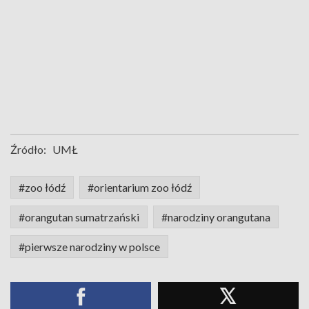
Źródło:
UMŁ
#zoo łódź
#orientarium zoo łódź
#orangutan sumatrzański
#narodziny orangutana
#pierwsze narodziny w polsce