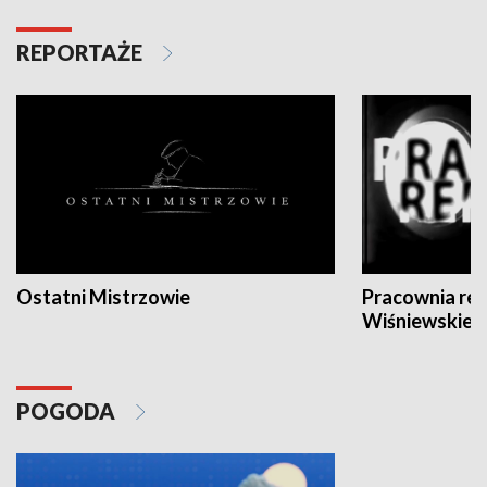
REPORTAŻE
Ostatni Mistrzowie
Pracownia re
Wiśniewskieg
POGODA