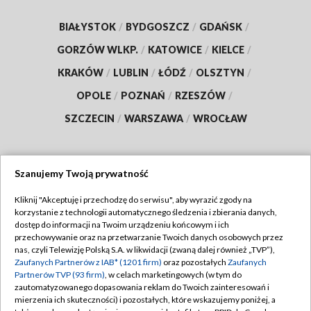
BIAŁYSTOK
/
BYDGOSZCZ
/
GDAŃSK
/
GORZÓW WLKP.
/
KATOWICE
/
KIELCE
/
KRAKÓW
/
LUBLIN
/
ŁÓDŹ
/
OLSZTYN
/
OPOLE
/
POZNAŃ
/
RZESZÓW
/
SZCZECIN
/
WARSZAWA
/
WROCŁAW
Szanujemy Twoją prywatność
Dołącz do nas:
Kliknij "Akceptuję i przechodzę do serwisu", aby wyrazić zgody na
korzystanie z technologii automatycznego śledzenia i zbierania danych,
TVP
dostęp do informacji na Twoim urządzeniu końcowym i ich
Abonament TVP
przechowywanie oraz na przetwarzanie Twoich danych osobowych przez
Regulamin TVP
nas, czyli Telewizję Polską S.A. w likwidacji (zwaną dalej również „TVP”),
Emisja w TVP
Zaufanych Partnerów z IAB* (1201 firm)
oraz pozostałych
Zaufanych
Polityka prywatności
Partnerów TVP (93 firm)
, w celach marketingowych (w tym do
Centrum informacji TVP
Moje zgody
zautomatyzowanego dopasowania reklam do Twoich zainteresowań i
mierzenia ich skuteczności) i pozostałych, które wskazujemy poniżej, a
Naziemna Telewizja Cyfrowa
Pomoc