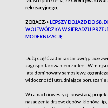
Miasto podkreśla, że
celem jest stwo
rekreacyjnego
.
ZOBACZ->
LEPSZY DOJAZD DO S8. 
WOJEWÓDZKA W SIERADZU PRZEJ
MODERNIZACJĘ
Dużą część zadania stanowią prace zw
zagospodarowaniem zieleni. W miejscu
lata dominowały samosiewy, ogranicza
widoczność i utrudniające poruszanie s
W ramach inwestycji powstaną projekt
nasadzenia drzew: dębów, klonów, lip,