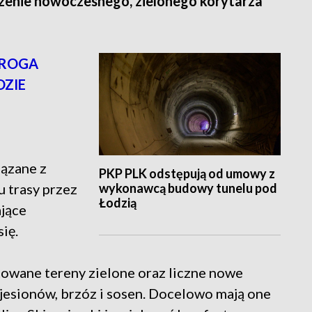
rzenie nowoczesnego, zielonego korytarza
DROGA
DZIE
iązane z
PKP PLK odstępują od umowy z
wykonawcą budowy tunelu pod
 trasy przez
Łodzią
jące
ię.
owane tereny zielone oraz liczne nowe
 jesionów, brzóz i sosen. Docelowo mają one