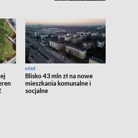
ŁÓDŹ
ej
Blisko 43 mln zł na nowe
Teren
mieszkania komunalne i
ć
socjalne