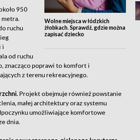
około 950
 metra.
Wolne miejsca w łódzkich
żłobkach. Sprawdź, gdzie można
do ruchu
zapisać dziecko
bieg
 i
ala od ruchu
, znacząco poprawi to komfort i
jących z terenu rekreacyjnego.
rzchni.
Projekt obejmuje również powstanie
lenia, małej architektury oraz systemu
odpoczynku umożliwiające komfortowe
ze dnia.