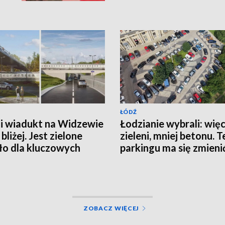
ŁÓDŹ
 i wiadukt na Widzewie
Łodzianie wybrali: więc
bliżej. Jest zielone
zieleni, mniej betonu. 
ło dla kluczowych
parkingu ma się zmieni
tycji w Łodzi
ZOBACZ WIĘCEJ