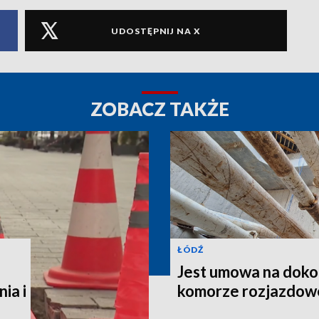
UDOSTĘPNIJ NA X
ZOBACZ TAKŻE
ŁÓDŹ
Jest umowa na doko
ia i
komorze rozjazdowe