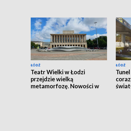
ŁÓDŹ
ŁÓDŹ
Teatr Wielki w Łodzi
Tunel
przejdzie wielką
coraz 
metamorfozę. Nowości w
świat
podziemiach
inwes