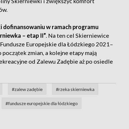
liny Skierniewki i zwiększyć komfort
ów.
ęki dofinansowaniu w ramach programu
rniewka – etap II”
. Na ten cel Skierniewice
u Fundusze Europejskie dla Łódzkiego 2021–
 początek zmian, a kolejne etapy mają
ekreacyjne od Zalewu Zadębie aż po osiedle
#zalew zadębie
#rzeka skierniewka
#fundusze europejskie dla łódzkiego