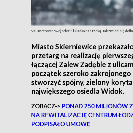
950 metrów nowej ścieżki i kładka nad rzeką. Tak zmieni się dolin
Miasto Skierniewice przekazało
przetarg na realizację pierwsz
łączącej Zalew Zadębie z ulicam
początek szeroko zakrojonego 
stworzyć spójny, zielony koryt
największego osiedla Widok.
ZOBACZ->
PONAD 250 MILIONÓW 
NA REWITALIZACJĘ CENTRUM ŁODZ
PODPISAŁO UMOWĘ