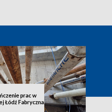
ńczenie prac w
j Łódź Fabryczna