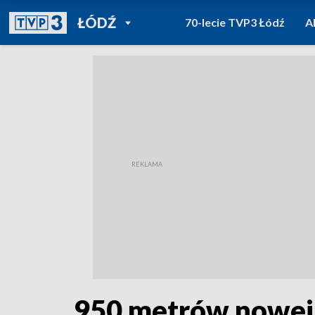
POWRÓT DO
ŁÓDŹ
70-lecie TVP3 Łódź
A
TVP REGIONY
950 metrów nowej ś