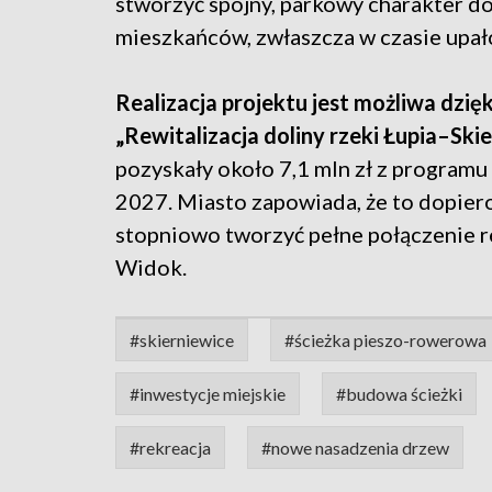
stworzyć spójny, parkowy charakter do
mieszkańców, zwłaszcza w czasie upał
Realizacja projektu jest możliwa dzi
„Rewitalizacja doliny rzeki Łupia–Skie
pozyskały około 7,1 mln zł z program
2027. Miasto zapowiada, że to dopiero
stopniowo tworzyć pełne połączenie r
Widok.
#skierniewice
#ścieżka pieszo-rowerowa
#inwestycje miejskie
#budowa ścieżki
#rekreacja
#nowe nasadzenia drzew