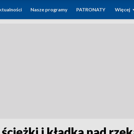
ktualności
Nasze programy
PATRONATY
Więcej
cieżki i kładka nad rzeką