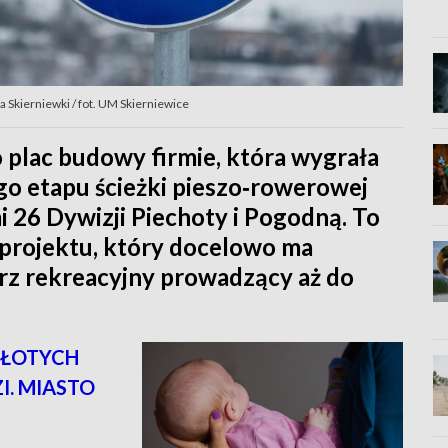
a Skierniewki / fot. UM Skierniewice
 plac budowy firmie, która wygrała
ego etapu ścieżki pieszo‑rowerowej
i 26 Dywizji Piechoty i Pogodną. To
projektu, który docelowo ma
arz rekreacyjny prowadzący aż do
ZŁOTYCH
I. MIASTO