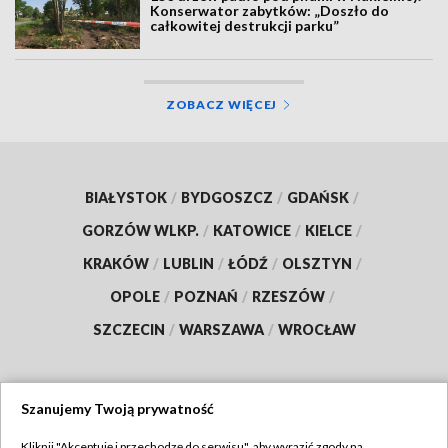
Konserwator zabytków: „Doszło do
całkowitej destrukcji parku”
ZOBACZ WIĘCEJ
BIAŁYSTOK
/
BYDGOSZCZ
/
GDAŃSK
/
GORZÓW WLKP.
/
KATOWICE
/
KIELCE
/
KRAKÓW
/
LUBLIN
/
ŁÓDŹ
/
OLSZTYN
/
OPOLE
/
POZNAŃ
/
RZESZÓW
/
SZCZECIN
/
WARSZAWA
/
WROCŁAW
Szanujemy Twoją prywatność
Dołącz do nas:
Kliknij "Akceptuję i przechodzę do serwisu", aby wyrazić zgody na