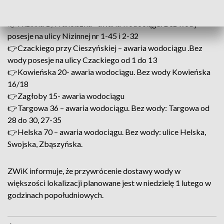
Zielnej 8 i 19
👉Nizinna 1 /Franciszka - awaria wodociągu. Bez wody
posesje na ulicy Nizinnej nr 1-45 i 2-32
👉Czackiego przy Cieszyńskiej – awaria wodociągu .Bez
wody posesje na ulicy Czackiego od 1 do 13
👉Kowieńska 20- awaria wodociągu. Bez wody Kowieńska
16/18
👉Zagłoby 15- awaria wodociągu
👉Targowa 36 – awaria wodociągu. Bez wody: Targowa od
28 do 30, 27-35
👉Helska 70 – awaria wodociągu. Bez wody: ulice Helska,
Swojska, Zbąszyńska.
ZWiK informuje, że przywrócenie dostawy wody w
większości lokalizacji planowane jest w niedzielę 1 lutego w
godzinach popołudniowych.