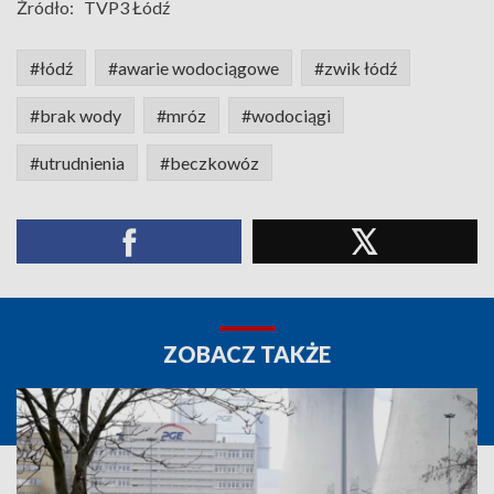
Źródło:
TVP3 Łódź
#łódź
#awarie wodociągowe
#zwik łódź
#brak wody
#mróz
#wodociągi
#utrudnienia
#beczkowóz
ZOBACZ TAKŻE