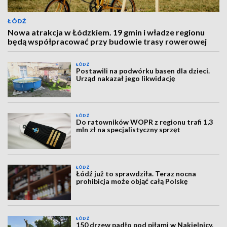
ŁÓDŹ
Nowa atrakcja w Łódzkiem. 19 gmin i władze regionu
będą współpracować przy budowie trasy rowerowej
ŁÓDŹ
Postawili na podwórku basen dla dzieci.
Urząd nakazał jego likwidację
ŁÓDŹ
Do ratowników WOPR z regionu trafi 1,3
mln zł na specjalistyczny sprzęt
ŁÓDŹ
Łódź już to sprawdziła. Teraz nocna
prohibicja może objąć całą Polskę
ŁÓDŹ
150 drzew padło pod piłami w Nakielnicy.