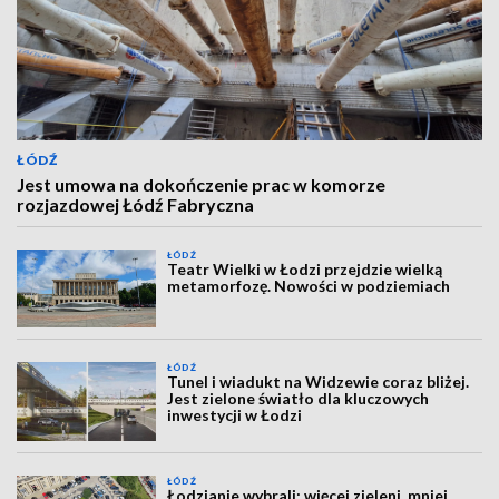
ŁÓDŹ
Jest umowa na dokończenie prac w komorze
rozjazdowej Łódź Fabryczna
ŁÓDŹ
Teatr Wielki w Łodzi przejdzie wielką
metamorfozę. Nowości w podziemiach
ŁÓDŹ
Tunel i wiadukt na Widzewie coraz bliżej.
Jest zielone światło dla kluczowych
inwestycji w Łodzi
ŁÓDŹ
Łodzianie wybrali: więcej zieleni, mniej