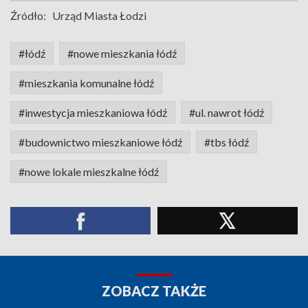
Źródło:
Urząd Miasta Łodzi
#łódź
#nowe mieszkania łódź
#mieszkania komunalne łódź
#inwestycja mieszkaniowa łódź
#ul. nawrot łódź
#budownictwo mieszkaniowe łódź
#tbs łódź
#nowe lokale mieszkalne łódź
ZOBACZ TAKŻE