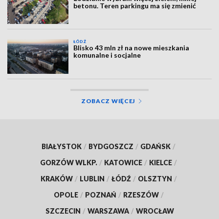
betonu. Teren parkingu ma się zmienić
ŁÓDŹ
Blisko 43 mln zł na nowe mieszkania
komunalne i socjalne
ZOBACZ WIĘCEJ
BIAŁYSTOK
/
BYDGOSZCZ
/
GDAŃSK
/
GORZÓW WLKP.
/
KATOWICE
/
KIELCE
/
KRAKÓW
/
LUBLIN
/
ŁÓDŹ
/
OLSZTYN
/
OPOLE
/
POZNAŃ
/
RZESZÓW
/
SZCZECIN
/
WARSZAWA
/
WROCŁAW