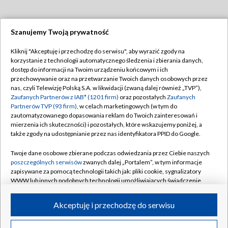
Szanujemy Twoją prywatność
Dołącz do nas:
Kliknij "Akceptuję i przechodzę do serwisu", aby wyrazić zgody na
korzystanie z technologii automatycznego śledzenia i zbierania danych,
TVP
dostęp do informacji na Twoim urządzeniu końcowym i ich
Abonament TVP
przechowywanie oraz na przetwarzanie Twoich danych osobowych przez
Regulamin TVP
nas, czyli Telewizję Polską S.A. w likwidacji (zwaną dalej również „TVP”),
Emisja w TVP
Polityka prywatności
Zaufanych Partnerów z IAB* (1201 firm)
oraz pozostałych
Zaufanych
Partnerów TVP (93 firm)
, w celach marketingowych (w tym do
Centrum informacji TVP
Moje zgody
zautomatyzowanego dopasowania reklam do Twoich zainteresowań i
mierzenia ich skuteczności) i pozostałych, które wskazujemy poniżej, a
Naziemna Telewizja Cyfrowa
Pomoc
także zgody na udostępnianie przez nas identyfikatora PPID do Google.
Sklep TVP
Biuro reklamy
Twoje dane osobowe zbierane podczas odwiedzania przez Ciebie naszych
Rada Programowa
Kontakt
poszczególnych serwisów
zwanych dalej „Portalem”, w tym informacje
zapisywane za pomocą technologii takich jak: pliki cookie, sygnalizatory
System NOS
WWW lub innych podobnych technologii umożliwiających świadczenie
dopasowanych i bezpiecznych usług, personalizację treści oraz reklam,
Informacje o nadawcy
Kanały
udostępnianie funkcji mediów społecznościowych oraz analizowanie
Akceptuję i przechodzę do serwisu
ruchu w Internecie.
Program dla prasy
©2026 Telewizja Polska S.A. w likwidacji
Biuro Reklamy
Twoje dane osobowe zbierane podczas odwiedzania przez Ciebie