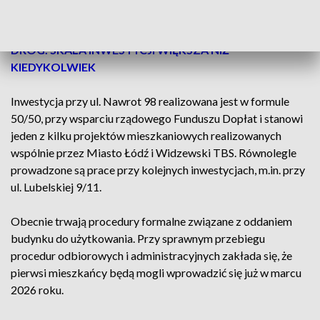
ZOBACZ TEŻ ->
ŁÓDŹ PRZYSPIESZA Z REMONTAMI
DRÓG. SKALA INWESTYCJI WIĘKSZA NIŻ
KIEDYKOLWIEK
Inwestycja przy ul. Nawrot 98 realizowana jest w formule
50/50, przy wsparciu rządowego Funduszu Dopłat i stanowi
jeden z kilku projektów mieszkaniowych realizowanych
wspólnie przez Miasto Łódź i Widzewski TBS. Równolegle
prowadzone są prace przy kolejnych inwestycjach, m.in. przy
ul. Lubelskiej 9/11.
Obecnie trwają procedury formalne związane z oddaniem
budynku do użytkowania. Przy sprawnym przebiegu
procedur odbiorowych i administracyjnych zakłada się, że
pierwsi mieszkańcy będą mogli wprowadzić się już w marcu
2026 roku.