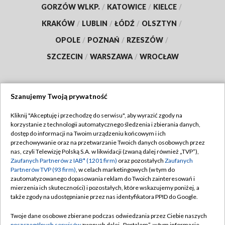
GORZÓW WLKP.
/
KATOWICE
/
KIELCE
/
KRAKÓW
/
LUBLIN
/
ŁÓDŹ
/
OLSZTYN
/
OPOLE
/
POZNAŃ
/
RZESZÓW
/
SZCZECIN
/
WARSZAWA
/
WROCŁAW
Szanujemy Twoją prywatność
Dołącz do nas:
Kliknij "Akceptuję i przechodzę do serwisu", aby wyrazić zgody na
korzystanie z technologii automatycznego śledzenia i zbierania danych,
TVP
dostęp do informacji na Twoim urządzeniu końcowym i ich
Abonament TVP
przechowywanie oraz na przetwarzanie Twoich danych osobowych przez
Regulamin TVP
nas, czyli Telewizję Polską S.A. w likwidacji (zwaną dalej również „TVP”),
Emisja w TVP
Zaufanych Partnerów z IAB* (1201 firm)
oraz pozostałych
Zaufanych
Polityka prywatności
Partnerów TVP (93 firm)
, w celach marketingowych (w tym do
Centrum informacji TVP
Moje zgody
zautomatyzowanego dopasowania reklam do Twoich zainteresowań i
mierzenia ich skuteczności) i pozostałych, które wskazujemy poniżej, a
Naziemna Telewizja Cyfrowa
Pomoc
także zgody na udostępnianie przez nas identyfikatora PPID do Google.
Sklep TVP
Biuro reklamy
Twoje dane osobowe zbierane podczas odwiedzania przez Ciebie naszych
Rada Programowa
poszczególnych serwisów
zwanych dalej „Portalem”, w tym informacje