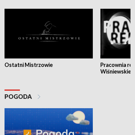
Ostatni Mistrzowie
Pracownia re
Wiśniewskieg
POGODA