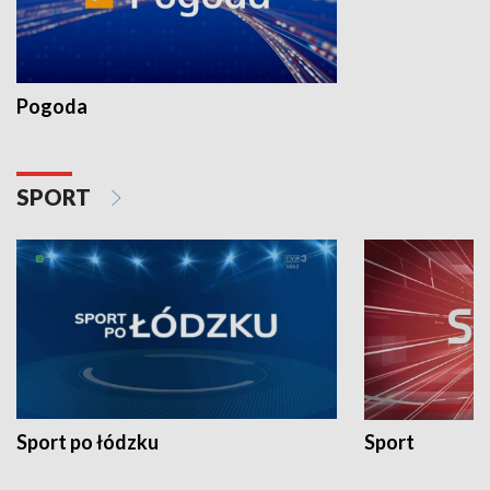
Pogoda
SPORT
Sport po łódzku
Sport