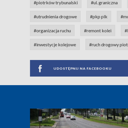
#piotrków trybunalski
#ul. graniczna
#utrudnienia drogowe
#pkp plk
#mo
#organizacja ruchu
#remont kolei
#
#inwestycje kolejowe
#ruch drogowy pio
UDOSTĘPNIJ NA FACEBOOKU