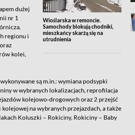
tapem dużej
nii nr 1
Wioślarska w remoncie.
Samochody blokują chodniki,
órnicza.
mieszkańcy skarżą się na
h regionu i
utrudnienia
 oraz
rów kolei,
j wykonywane są m.in.: wymiana podsypki
iny w wybranych lokalizacjach, reprofilacja
zejazdów kolejowo‑drogowych oraz 2 przejść
 kolejowej na wybranych przejazdach, a także
akach Koluszki – Rokiciny, Rokiciny – Baby