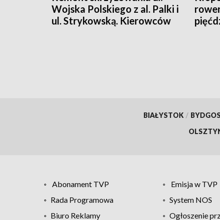
Wojska Polskiego z al. Palki i
rower
ul. Strykowską. Kierowców
pięćdz
oraz pasażerów MPK Łódź
czekają zmiany
BIAŁYSTOK
/
BYDGO
OLSZTY
Abonament TVP
Emisja w TVP
Rada Programowa
System NOS
Biuro Reklamy
Ogłoszenie pr