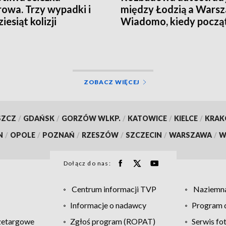
owa. Trzy wypadki i
między Łodzią a Warsz
iesiąt kolizji
Wiadomo, kiedy począ
prac
ZOBACZ WIĘCEJ
SZCZ
/
GDAŃSK
/
GORZÓW WLKP.
/
KATOWICE
/
KIELCE
/
KRA
N
/
OPOLE
/
POZNAŃ
/
RZESZÓW
/
SZCZECIN
/
WARSZAWA
/
W
Dołącz do nas:
Centrum informacji TVP
Naziemna
Informacje o nadawcy
Program d
zetargowe
Zgłoś program (ROPAT)
Serwis fo