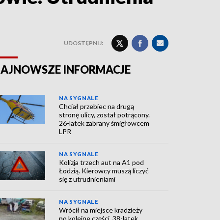
UDOSTĘPNIJ:
AJNOWSZE INFORMACJE
NA SYGNALE
Chciał przebiec na drugą
stronę ulicy, został potrącony.
26-latek zabrany śmigłowcem
LPR
NA SYGNALE
Kolizja trzech aut na A1 pod
Łodzią. Kierowcy muszą liczyć
się z utrudnieniami
NA SYGNALE
Wrócił na miejsce kradzieży
po kolejne części. 38-latek