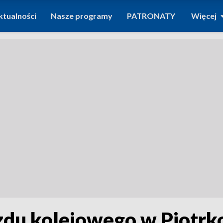
ktualności
Nasze programy
PATRONATY
Więcej
zdu kolejowego w Piotrk