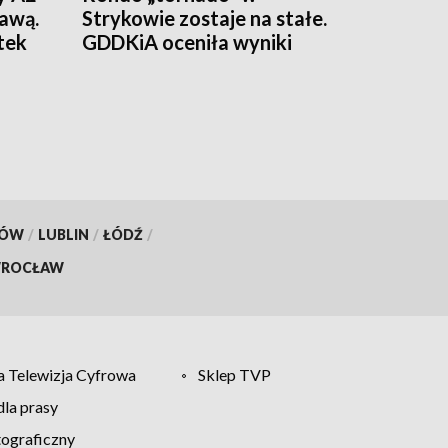
awą.
Strykowie zostaje na stałe.
tek
GDDKiA oceniła wyniki
eksperymentu
KÓW
/
LUBLIN
/
ŁÓDŹ
/
ROCŁAW
 Telewizja Cyfrowa
Sklep TVP
la prasy
tograficzny