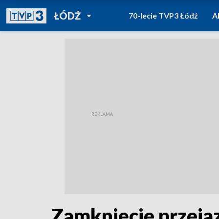
POWRÓT DO
ŁÓDŹ
70-lecie TVP3 Łódź
A
TVP REGIONY
Zamknięcie przeja