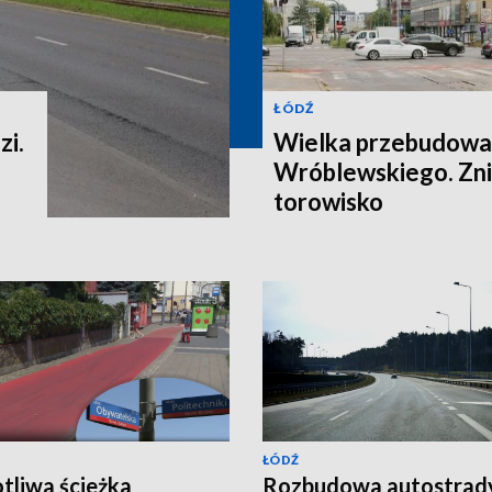
ŁÓDŹ
zi.
Wielka przebudowa 
Wróblewskiego. Zni
torowisko
ŁÓDŹ
tliwa ścieżka
Rozbudowa autostrad