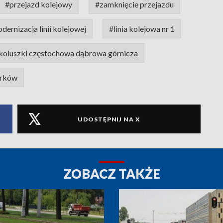
#przejazd kolejowy
#zamknięcie przejazdu
dernizacja linii kolejowej
#linia kolejowa nr 1
koluszki częstochowa dąbrowa górnicza
trków
UDOSTĘPNIJ NA X
ZOBACZ TAKŻE