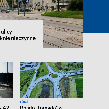
ulicy
knie nieczynne
ŁÓDŹ
y A2
Rondo „tornado” w