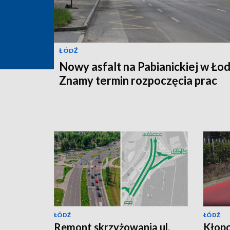
ŁÓDŹ
Nowy asfalt na Pabianickiej w Łod
Znamy termin rozpoczęcia prac
ŁÓDŹ
ŁÓDŹ
Remont skrzyżowania ul.
Kłopo