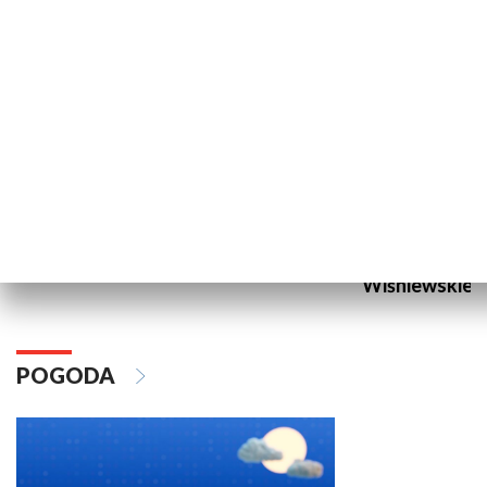
REPORTAŻE
Ostatni Mistrzowie
Pracownia re
Wiśniewskieg
POGODA