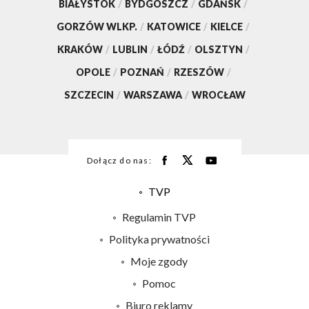
BIAŁYSTOK
/
BYDGOSZCZ
/
GDAŃSK
/
GORZÓW WLKP.
/
KATOWICE
/
KIELCE
/
KRAKÓW
/
LUBLIN
/
ŁÓDŹ
/
OLSZTYN
/
OPOLE
/
POZNAŃ
/
RZESZÓW
/
SZCZECIN
/
WARSZAWA
/
WROCŁAW
Dołącz do nas:
TVP
Abonament TVP
Regulamin TVP
Emisja w TVP
Polityka prywatności
Centrum informacji TVP
Moje zgody
Naziemna Telewizja Cyfrowa
Pomoc
Sklep TVP
Biuro reklamy