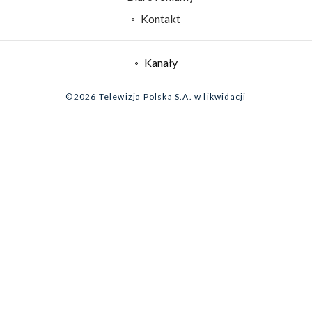
Rada Programowa
Kontakt
System NOS
Informacje o nadawcy
Kanały
Program dla prasy
©2026 Telewizja Polska S.A. w likwidacji
Biuro Reklamy
Ogłoszenie przetargowe
Zgłoś program (ROPAT)
Serwis fotograficzny
Oferta Handlowa
Akademia Telewizyjna
Kariera w TVP
Merchandising (znaki)
Telegazeta ogłoszenia