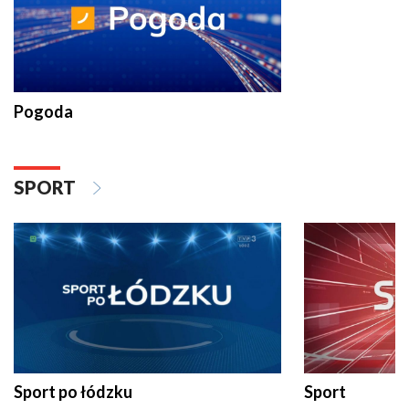
Pogoda
SPORT
Sport po łódzku
Sport