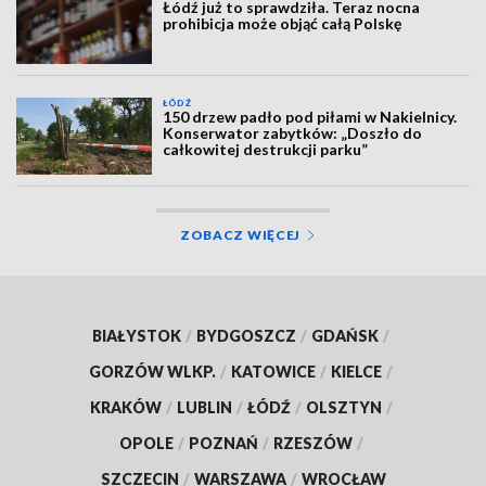
Łódź już to sprawdziła. Teraz nocna
prohibicja może objąć całą Polskę
ŁÓDŹ
150 drzew padło pod piłami w Nakielnicy.
Konserwator zabytków: „Doszło do
całkowitej destrukcji parku”
ZOBACZ WIĘCEJ
BIAŁYSTOK
/
BYDGOSZCZ
/
GDAŃSK
/
GORZÓW WLKP.
/
KATOWICE
/
KIELCE
/
KRAKÓW
/
LUBLIN
/
ŁÓDŹ
/
OLSZTYN
/
OPOLE
/
POZNAŃ
/
RZESZÓW
/
SZCZECIN
/
WARSZAWA
/
WROCŁAW