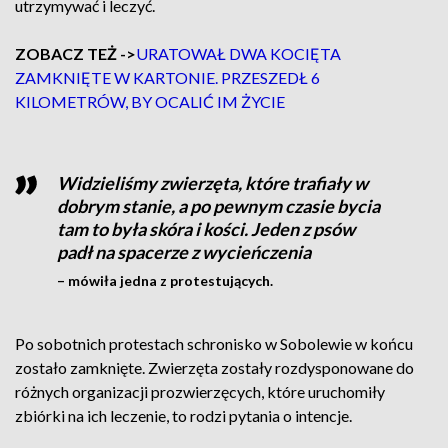
utrzymywać i leczyć.
ZOBACZ TEŻ ->
URATOWAŁ DWA KOCIĘTA
ZAMKNIĘTE W KARTONIE. PRZESZEDŁ 6
KILOMETRÓW, BY OCALIĆ IM ŻYCIE
Widzieliśmy zwierzęta, które trafiały w
dobrym stanie, a po pewnym czasie bycia
tam to była skóra i kości. Jeden z psów
padł na spacerze z wycieńczenia
– mówiła jedna z protestujących.
Po sobotnich protestach schronisko w Sobolewie w końcu
zostało zamknięte. Zwierzęta zostały rozdysponowane do
różnych organizacji prozwierzęcych, które uruchomiły
zbiórki na ich leczenie, to rodzi pytania o intencje.