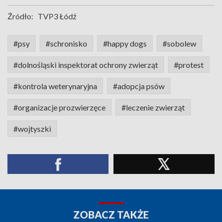
Źródło:
TVP3 Łódź
#psy
#schronisko
#happy dogs
#sobolew
#dolnośląski inspektorat ochrony zwierząt
#protest
#kontrola weterynaryjna
#adopcja psów
#organizacje prozwierzęce
#leczenie zwierząt
#wojtyszki
ZOBACZ TAKŻE