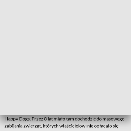
Ja jestem tylko wolontariuszem, nie
jestem osobą decyzyjną
– dodała.
Kontrolę prowadzi Powiatowa Inspekcja Weterynaryjna.
Są to warunki prawidłowe, zabezpieczone
przed mrozami. Jest dostęp do karmy, do
wody. Są zrobione zapasy karmy na
najbliższe co najmniej 7 dni
– mówi Monika Włodarczyk, Inspektorat
Weterynaryjny w Sieradzu.
Mowa o psach ze schroniska o dość nietrafnej nazwie –
Happy Dogs. Przez 8 lat miało tam dochodzić do masowego
zabijania zwierząt, których właścicielowi nie opłacało się