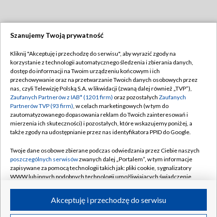
Szanujemy Twoją prywatność
Dołącz do nas:
Kliknij "Akceptuję i przechodzę do serwisu", aby wyrazić zgody na
korzystanie z technologii automatycznego śledzenia i zbierania danych,
TVP
dostęp do informacji na Twoim urządzeniu końcowym i ich
Abonament TVP
przechowywanie oraz na przetwarzanie Twoich danych osobowych przez
Regulamin TVP
nas, czyli Telewizję Polską S.A. w likwidacji (zwaną dalej również „TVP”),
Emisja w TVP
Polityka prywatności
Zaufanych Partnerów z IAB* (1201 firm)
oraz pozostałych
Zaufanych
Partnerów TVP (93 firm)
, w celach marketingowych (w tym do
Centrum informacji TVP
Moje zgody
zautomatyzowanego dopasowania reklam do Twoich zainteresowań i
mierzenia ich skuteczności) i pozostałych, które wskazujemy poniżej, a
Naziemna Telewizja Cyfrowa
Pomoc
także zgody na udostępnianie przez nas identyfikatora PPID do Google.
Sklep TVP
Biuro reklamy
Twoje dane osobowe zbierane podczas odwiedzania przez Ciebie naszych
Rada Programowa
Kontakt
poszczególnych serwisów
zwanych dalej „Portalem”, w tym informacje
zapisywane za pomocą technologii takich jak: pliki cookie, sygnalizatory
System NOS
WWW lub innych podobnych technologii umożliwiających świadczenie
dopasowanych i bezpiecznych usług, personalizację treści oraz reklam,
Informacje o nadawcy
Kanały
udostępnianie funkcji mediów społecznościowych oraz analizowanie
Akceptuję i przechodzę do serwisu
ruchu w Internecie.
Program dla prasy
©2026 Telewizja Polska S.A. w likwidacji