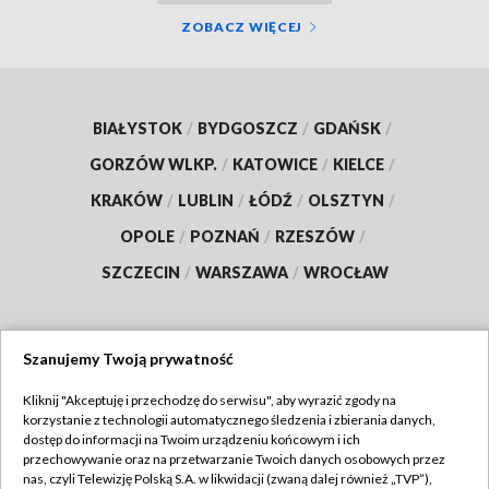
ZOBACZ WIĘCEJ
BIAŁYSTOK
/
BYDGOSZCZ
/
GDAŃSK
/
GORZÓW WLKP.
/
KATOWICE
/
KIELCE
/
KRAKÓW
/
LUBLIN
/
ŁÓDŹ
/
OLSZTYN
/
OPOLE
/
POZNAŃ
/
RZESZÓW
/
SZCZECIN
/
WARSZAWA
/
WROCŁAW
Szanujemy Twoją prywatność
Dołącz do nas:
Kliknij "Akceptuję i przechodzę do serwisu", aby wyrazić zgody na
korzystanie z technologii automatycznego śledzenia i zbierania danych,
TVP
dostęp do informacji na Twoim urządzeniu końcowym i ich
Abonament TVP
przechowywanie oraz na przetwarzanie Twoich danych osobowych przez
Regulamin TVP
nas, czyli Telewizję Polską S.A. w likwidacji (zwaną dalej również „TVP”),