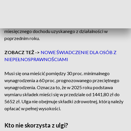
Ile wyniosą składki?
Kwota składek przy „małym ZUS Plus” zależy od dochodu.
Podstawą ich wymiaru jest połowa przeciętnego
miesięcznego dochodu uzyskanego z działalności w
poprzednim roku.
ZOBACZ TEŻ ->
NOWE ŚWIADCZENIE DLA OSÓB Z
NIEPEŁNOSPRAWNOŚCIAMI
Musi się ona mieścić pomiędzy 30 proc. minimalnego
wynagrodzenia a 60 proc. prognozowanego przeciętnego
wynagrodzenia. Oznacza to, że w 2025 roku podstawa
wymiaru składek mieści się w przedziale od 1441,80 zł do
5652 zł. Ulga nie obejmuje składki zdrowotnej, którą należy
opłacać w pełnej wysokości.
Kto nie skorzysta z ulgi?