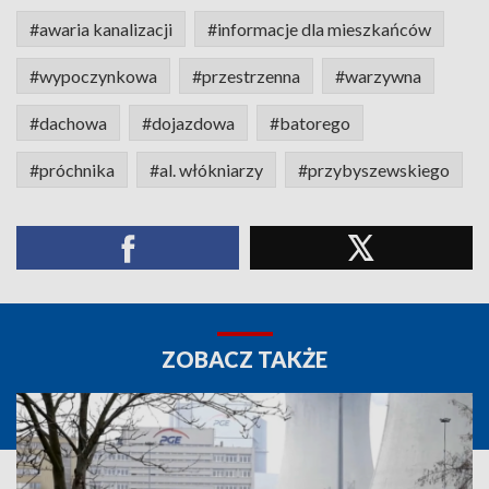
#awaria kanalizacji
#informacje dla mieszkańców
#wypoczynkowa
#przestrzenna
#warzywna
#dachowa
#dojazdowa
#batorego
#próchnika
#al. włókniarzy
#przybyszewskiego
ZOBACZ TAKŻE