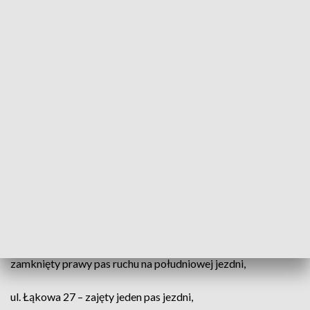
ul. Stefana Batorego 5 – brak wody w posesjach od nr 5 do 13
oraz od 6 do 12,
ul. Próchnika 25 – bez wody posesje od nr 19 do 31 oraz od
18 do 30 (naprawa planowana od godz. 15:00).
Zmiany w organizacji ruchu
ZOBACZ TEŻ ->
IMGW OSTRZEGA : OPADY MARZNĄCE
W 13 WOJEWÓDZTWACH
Awarie wodociągowe i kanalizacyjne spowodowały również
czasowe ograniczenia w ruchu:
skrzyżowanie ul. Przybyszewskiego i al. Grota‑Roweckiego –
zamknięty prawy pas ruchu na południowej jezdni,
ul. Łąkowa 27 – zajęty jeden pas jezdni,