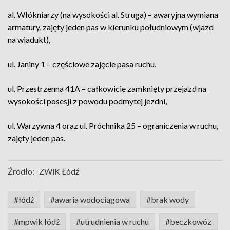
al. Włókniarzy (na wysokości al. Struga) – awaryjna wymiana
armatury, zajęty jeden pas w kierunku południowym (wjazd
na wiadukt),
ul. Janiny 1 – częściowe zajęcie pasa ruchu,
ul. Przestrzenna 41A – całkowicie zamknięty przejazd na
wysokości posesji z powodu podmytej jezdni,
ul. Warzywna 4 oraz ul. Próchnika 25 – ograniczenia w ruchu,
zajęty jeden pas.
Źródło:
ZWiK Łódź
#łódź
#awaria wodociągowa
#brak wody
#mpwik łódź
#utrudnienia w ruchu
#beczkowóz