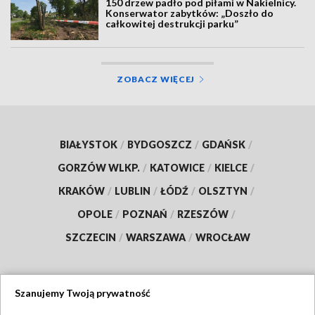
150 drzew padło pod piłami w Nakielnicy.
Konserwator zabytków: „Doszło do
całkowitej destrukcji parku”
ZOBACZ WIĘCEJ
BIAŁYSTOK
/
BYDGOSZCZ
/
GDAŃSK
/
GORZÓW WLKP.
/
KATOWICE
/
KIELCE
/
KRAKÓW
/
LUBLIN
/
ŁÓDŹ
/
OLSZTYN
/
OPOLE
/
POZNAŃ
/
RZESZÓW
/
SZCZECIN
/
WARSZAWA
/
WROCŁAW
Szanujemy Twoją prywatność
Dołącz do nas: