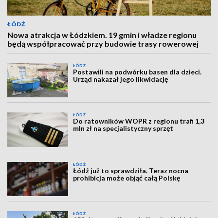
ŁÓDŹ
Nowa atrakcja w Łódzkiem. 19 gmin i władze regionu
będą współpracować przy budowie trasy rowerowej
ŁÓDŹ
Postawili na podwórku basen dla dzieci.
Urząd nakazał jego likwidację
ŁÓDŹ
Do ratowników WOPR z regionu trafi 1,3
mln zł na specjalistyczny sprzęt
ŁÓDŹ
Łódź już to sprawdziła. Teraz nocna
prohibicja może objąć całą Polskę
ŁÓDŹ