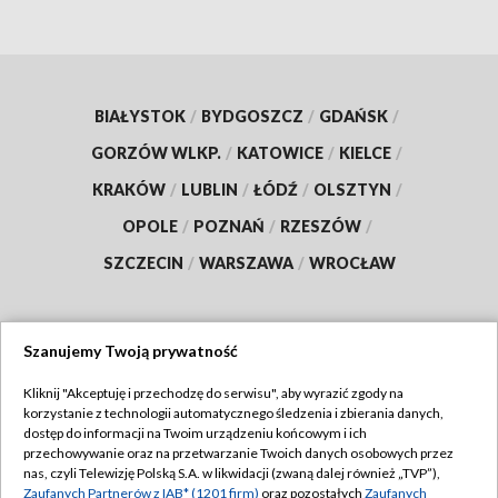
BIAŁYSTOK
/
BYDGOSZCZ
/
GDAŃSK
/
GORZÓW WLKP.
/
KATOWICE
/
KIELCE
/
KRAKÓW
/
LUBLIN
/
ŁÓDŹ
/
OLSZTYN
/
OPOLE
/
POZNAŃ
/
RZESZÓW
/
SZCZECIN
/
WARSZAWA
/
WROCŁAW
Szanujemy Twoją prywatność
Dołącz do nas:
Kliknij "Akceptuję i przechodzę do serwisu", aby wyrazić zgody na
korzystanie z technologii automatycznego śledzenia i zbierania danych,
TVP
dostęp do informacji na Twoim urządzeniu końcowym i ich
Abonament TVP
przechowywanie oraz na przetwarzanie Twoich danych osobowych przez
Regulamin TVP
nas, czyli Telewizję Polską S.A. w likwidacji (zwaną dalej również „TVP”),
Emisja w TVP
Zaufanych Partnerów z IAB* (1201 firm)
oraz pozostałych
Zaufanych
Polityka prywatności