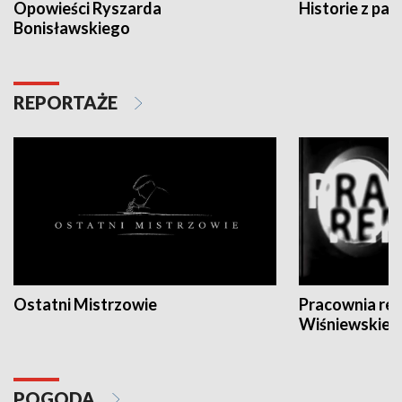
Opowieści Ryszarda
Historie z pas
Bonisławskiego
REPORTAŻE
Ostatni Mistrzowie
Pracownia re
Wiśniewskieg
POGODA