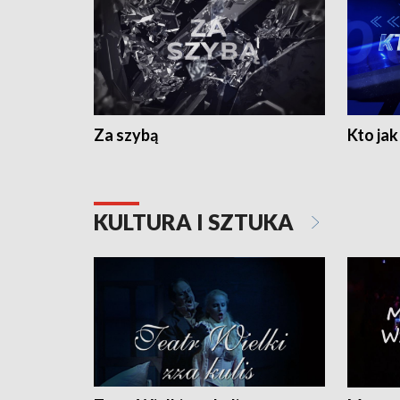
Za szybą
Kto jak 
KULTURA I SZTUKA