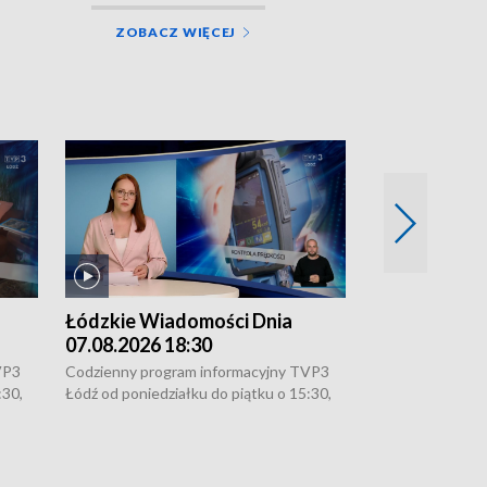
ZOBACZ WIĘCEJ
Łódzkie Wiadomości Dnia
Łódzkie Wia
07.08.2026 18:30
07.08.2026 1
VP3
Codzienny program informacyjny TVP3
Codzienny progr
:30,
Łódź od poniedziałku do piątku o 15:30,
Łódź od poniedzi
16:30, 18:30 i 21:30. W weekendy o
16:30, 18:30 i 2
18:30 i 21:30.
18:30 i 21:30.