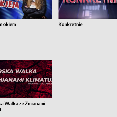
m okiem
Konkretnie
ka Walka ze Zmianami
u