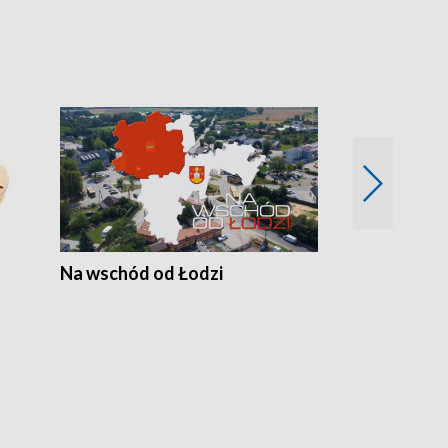
Na wschód od Łodzi
Zimowe szal
Polski