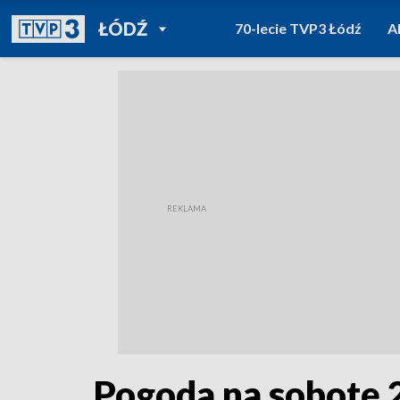
POWRÓT DO
ŁÓDŹ
70-lecie TVP3 Łódź
A
TVP REGIONY
Pogoda na sobotę 