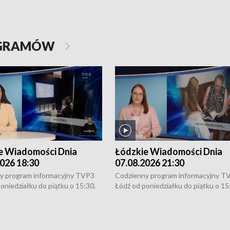
OGRAMÓW
e Wiadomości Dnia
Łódzkie Wiadomości Dnia
026 18:30
07.08.2026 21:30
y program informacyjny TVP3
Codzienny program informacyjny T
oniedziałku do piątku o 15:30,
Łódź od poniedziałku do piątku o 15
:30 i 21:30. W weekendy o
16:30, 18:30 i 21:30. W weekendy o
1:30.
18:30 i 21:30.