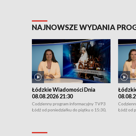
NAJNOWSZE WYDANIA PR
Łódzkie Wiadomości Dnia
Łódzki
08.08.2026 21:30
08.08.2
Codzienny program informacyjny TVP3
Codzienn
Łódź od poniedziałku do piątku o 15:30,
Łódź od p
16:30, 18:30 i 21:30. W weekendy o
16:30, 18
18:30 i 21:30.
18:30 i 2