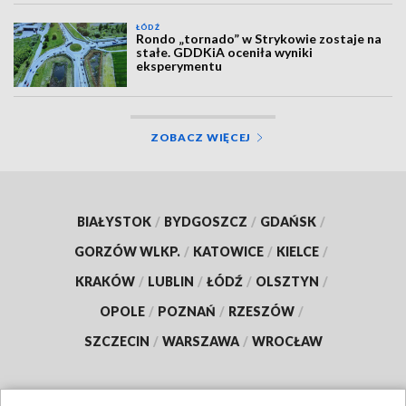
ŁÓDŹ
Rondo „tornado” w Strykowie zostaje na
stałe. GDDKiA oceniła wyniki
eksperymentu
ZOBACZ WIĘCEJ
BIAŁYSTOK
/
BYDGOSZCZ
/
GDAŃSK
/
GORZÓW WLKP.
/
KATOWICE
/
KIELCE
/
KRAKÓW
/
LUBLIN
/
ŁÓDŹ
/
OLSZTYN
/
OPOLE
/
POZNAŃ
/
RZESZÓW
/
SZCZECIN
/
WARSZAWA
/
WROCŁAW