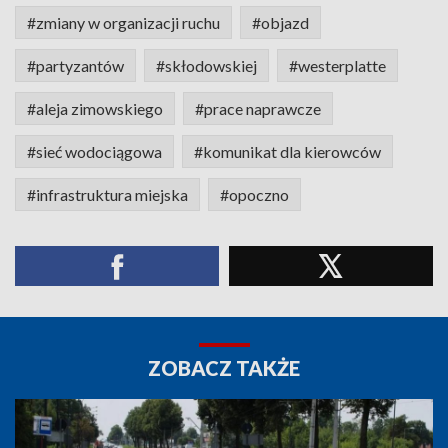
#zmiany w organizacji ruchu
#objazd
#partyzantów
#skłodowskiej
#westerplatte
#aleja zimowskiego
#prace naprawcze
#sieć wodociągowa
#komunikat dla kierowców
#infrastruktura miejska
#opoczno
ZOBACZ TAKŻE